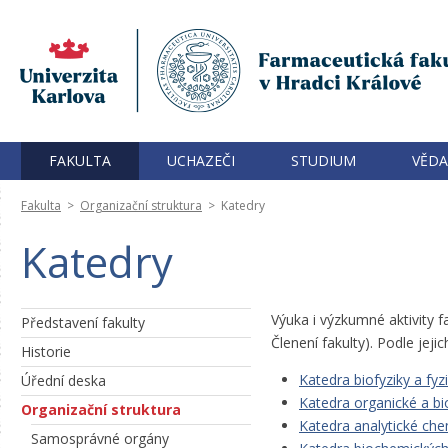
FAKULTA
UCHAZEČI
STUDIUM
VĚDA
Fakulta
>
Organizační struktura
>
Katedry
Katedry
Výuka i výzkumné aktivity 
Představení fakulty
Členení fakulty). Podle jej
Historie
Katedra biofyziky a fyz
Úřední deska
Katedra organické a b
Organizační struktura
Katedra analytické ch
Samosprávné orgány