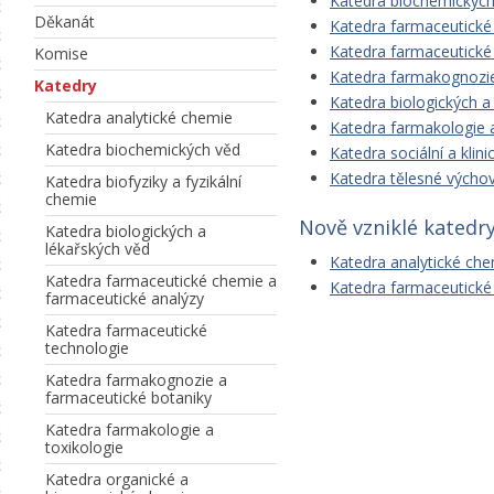
Katedra biochemických
Děkanát
Katedra farmaceutické
Katedra farmaceutické
Komise
Katedra farmakognozie
Katedry
Katedra biologických a
Katedra analytické chemie
Katedra farmakologie a
Katedra biochemických věd
Katedra sociální a klin
Katedra tělesné výcho
Katedra biofyziky a fyzikální
chemie
Nově vzniklé katedr
Katedra biologických a
lékařských věd
Katedra analytické che
Katedra farmaceutické chemie a
Katedra farmaceutické
farmaceutické analýzy
Katedra farmaceutické
technologie
Katedra farmakognozie a
farmaceutické botaniky
Katedra farmakologie a
toxikologie
Katedra organické a