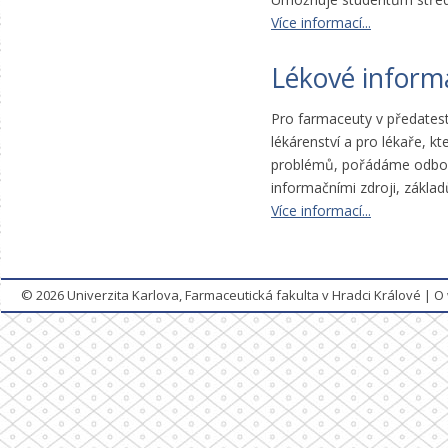
Více informací...
Lékové inform
Pro farmaceuty v předatesta
lékárenství a pro lékaře, kt
problémů, pořádáme odborné
informačními zdroji, zákla
Více informací...
© 2026
Univerzita Karlova, Farmaceutická fakulta v Hradci Králové
|
O 