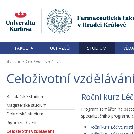
FAKULTA
UCHAZEČI
STUDIUM
VĚDA
Studium
>
Celoživotní vzdělávání
Celoživotní vzděláván
Roční kurz Léči
Bakalářské studium
Magisterské studium
Program zaměřen na pěstová
Doktorské studium
specializačního programu ce
Rigorózní řízení
Roční kurz Léčivé rostl
Celoživotní vzdělávání
Roční kurz Léčivé rostl