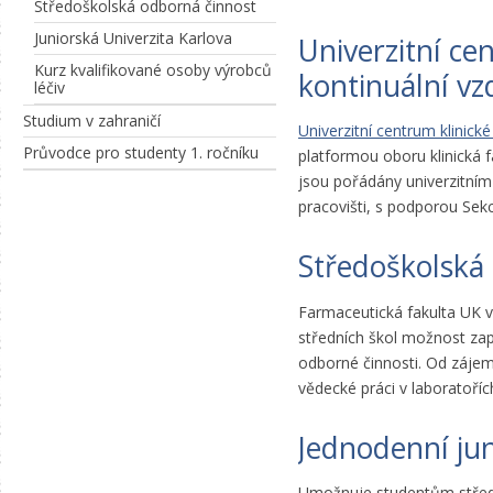
Středoškolská odborná činnost
Juniorská Univerzita Karlova
Univerzitní ce
Kurz kvalifikované osoby výrobců
kontinuální vz
léčiv
Studium v zahraničí
Univerzitní centrum klinick
Průvodce pro studenty 1. ročníku
platformou oboru klinická 
jsou pořádány univerzitním
pracovišti, s podporou Sek
Středoškolská
Farmaceutická fakulta UK 
středních škol možnost zapo
odborné činnosti. Od záje
vědecké práci v laboratoříc
Jednodenní jun
Umožnuje studentům středn