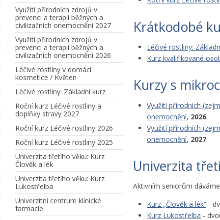
Využití přírodních zdrojů v
prevenci a terapii běžných a
Krátkodobé ku
civilizačních onemocnění 2027
Využití přírodních zdrojů v
Léčivé rostliny: Základn
prevenci a terapii běžných a
civilizačních onemocnění 2026
Kurz kvalifikované oso
Léčivé rostliny v domácí
kosmetice / Květen
Kurzy s mikroc
Léčivé rostliny: Základní kurz
Využití přírodních (zej
Roční kurz Léčivé rostliny a
doplňky stravy 2027
onemocnění
,
2026
Využití přírodních (zej
Roční kurz Léčivé rostliny 2026
onemocnění
,
2027
Roční kurz Léčivé rostliny 2025
Univerzita třetího věku: Kurz
Univerzita tře
Člověk a lék
Univerzita třetího věku: Kurz
Aktivním seniorům dáváme př
Lukostřelba
Univerzitní centrum klinické
Kurz „Člověk a lék“
- d
farmacie
Kurz Lukostřelba
- dvo