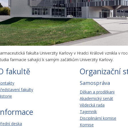
armaceutická fakulta Univerzity Karlovy v Hradci Králové vznikla v ro
tudia farmacie sahající k samým začátkům Univerzity Karlovy.
O fakultě
Organizační s
Samospráva
ontakty
ředstavení fakulty
Děkan a proděkani
istorie
Akademický senát
Vědecká rada
Informace
Tajemník
Disciplinární komise
řední deska
Komise