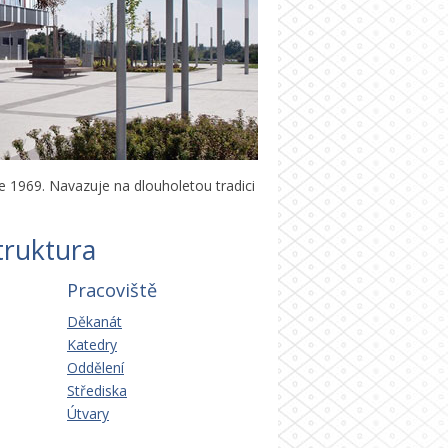
ce 1969. Navazuje na dlouholetou tradici
truktura
Pracoviště
Děkanát
Katedry
Oddělení
Střediska
Útvary