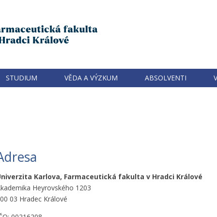
STUDIUM
VĚDA A VÝZKUM
ABSOLVENTI
Adresa
niverzita Karlova, Farmaceutická fakulta v Hradci Králové
kademika Heyrovského 1203
00 03 Hradec Králové
ČO: 00216208