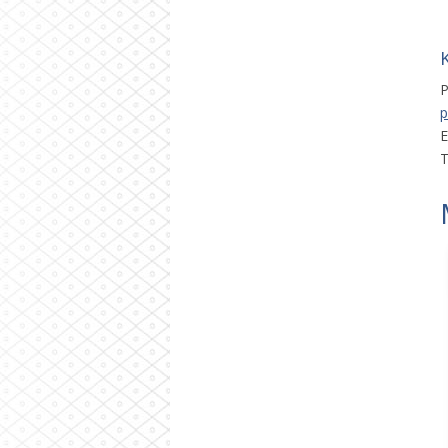
P
p
E
T