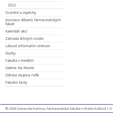
2022
Ocenění a úspěchy
Asociace děkanů farmaceutických
fakult
Kalendář akcí
Zahrada léčivých rostlin
Lékové informační centrum
Služby
Fakulta v médiích
Galerie Na Mostě
Dětská skupina Fafík
Fakultní školy
© 2026
Univerzita Karlova, Farmaceutická fakulta v Hradci Králové
|
O 