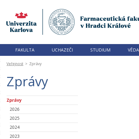
FAKULTA
UCHAZEČI
STUDIUM
VĚDA
Veřejnost
>
Zprávy
Zprávy
Zprávy
2026
2025
2024
2023