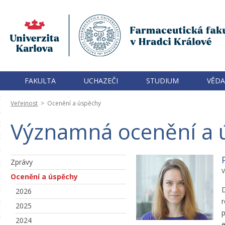
FAKULTA
UCHAZEČI
STUDIUM
VĚDA
Veřejnost
>
Ocenění a úspěchy
Významná ocenění a 
Zprávy
V
Ocenění a úspěchy
D
2026
r
2025
p
2024
e