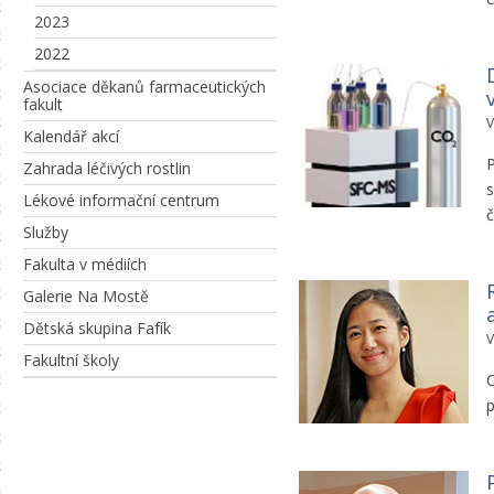
2023
2022
Asociace děkanů farmaceutických
fakult
V
Kalendář akcí
Zahrada léčivých rostlin
s
Lékové informační centrum
č
Služby
Fakulta v médiích
Galerie Na Mostě
Dětská skupina Fafík
V
Fakultní školy
C
p