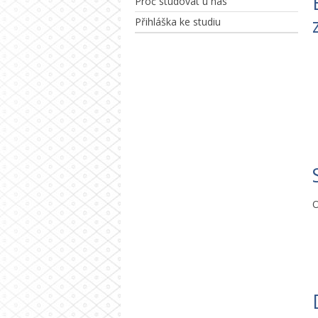
Proč studovat u nás
Přihláška ke studiu
O