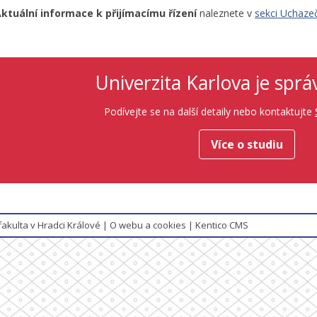
ktuální informace k přijímacímu řízení
naleznete v
sekci Uchazeč
Univerzita Karlova je sprá
Podívejte se na další detaily nebo kontaktujte
Více o studiu
fakulta v Hradci Králové
|
O webu a cookies
|
Kentico CMS