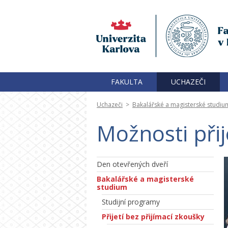
FAKULTA
UCHAZEČI
Uchazeči
>
Bakalářské a magisterské studiu
Možnosti přij
Den otevřených dveří
Bakalářské a magisterské
studium
Studijní programy
Přijetí bez přijímací zkoušky