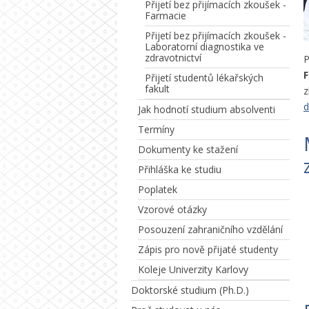
Přijetí bez přijímacích zkoušek -
Farmacie
Přijetí bez přijímacích zkoušek -
Laboratorní diagnostika ve
zdravotnictví
P
F
Přijetí studentů lékařských
fakult
z
d
Jak hodnotí studium absolventi
Termíny
Dokumenty ke stažení
Přihláška ke studiu
Poplatek
Vzorové otázky
Posouzení zahraničního vzdělání
Zápis pro nově přijaté studenty
Koleje Univerzity Karlovy
Doktorské studium (Ph.D.)