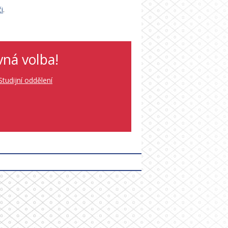
i
.
vná volba!
Studijní oddělení