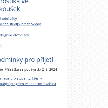
nostika ve
 zkoušek
írodní vědy
becné studijní předpoklady
iologické olympiády
t
odmínky pro přijetí
e. Přihláška se podává do 2. 9. 2024.
macie pro studenty, kteří v
tudijní program Všeobecné lékařství