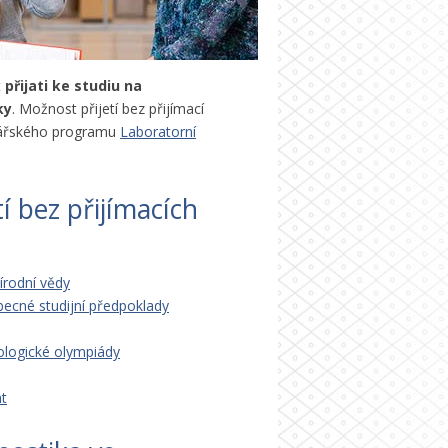
t
přijati ke studiu na
ky
. Možnost přijetí bez přijímací
ářského programu
Laboratorní
í bez přijímacích
írodní vědy
becné studijní předpoklady
iologické olympiády
t