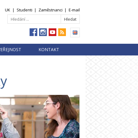
UK
|
Studenti
|
Zaměstnanci
|
E-mail
VEŘEJNOST
KONTAKT
ky