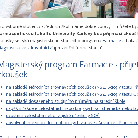
ro výborné studenty středních škol máme dobré zprávy – můžete bý
armaceutickou fakultu Univerzity Karlovy bez přijímací zkouš
koušky se týká magisterského studijního programu
Farmacie
a bakal
iagnostika ve zdravotnictví
(prezenční forma studia).
Magisterský program Farmacie - přijet
zkoušek
na základě Národních srovnávacích zkoušek (NSZ, Scio) v testu Př
na základě Národních srovnávacích zkoušek (NSZ, Scio) v testu O
na základě dosaženého studijního průměru na střední škole
úspěšní řešitelé celostátních nebo krajských kol chemické nebo b
účastníci celostátní nebo krajské přehlídky SOČ
absolventi mezinárodních oborových zkoušek Advanced Placemen