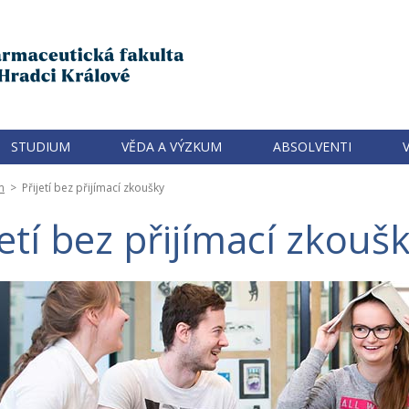
STUDIUM
VĚDA A VÝZKUM
ABSOLVENTI
m
>
Přijetí bez přijímací zkoušky
etí bez přijímací zkouš