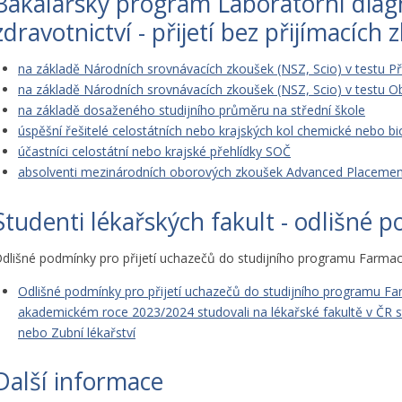
Bakalářský program Laboratorní diag
zdravotnictví - přijetí bez přijímacích
na základě Národních srovnávacích zkoušek (NSZ, Scio) v testu Př
na základě Národních srovnávacích zkoušek (NSZ, Scio) v testu O
na základě dosaženého studijního průměru na střední škole
úspěšní řešitelé celostátních nebo krajských kol chemické nebo b
účastníci celostátní nebo krajské přehlídky SOČ
absolventi mezinárodních oborových zkoušek Advanced Placemen
Studenti lékařských fakult - odlišné p
dlišné podmínky pro přijetí uchazečů do studijního programu Farmaci
Odlišné podmínky pro přijetí uchazečů do studijního programu Far
akademickém roce 2023/2024 studovali na lékařské fakultě v ČR s
nebo Zubní lékařství
Další informace