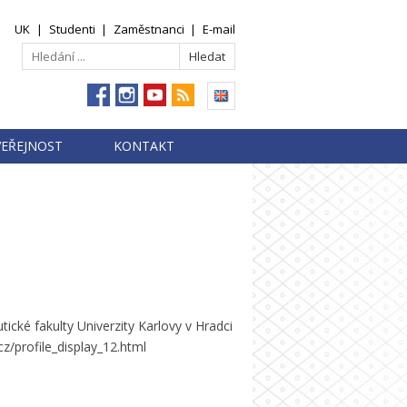
UK
|
Studenti
|
Zaměstnanci
|
E-mail
VEŘEJNOST
KONTAKT
cké fakulty Univerzity Karlovy v Hradci
.cz/profile_display_12.html