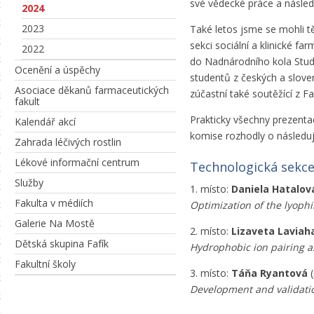
své vědecké práce a následn
2024
2023
Také letos jsme se mohli tě
sekci sociální a klinické fa
2022
do Nadnárodního kola Stud
Ocenění a úspěchy
studentů z českých a slove
Asociace děkanů farmaceutických
zúčastní také soutěžící z F
fakult
Prakticky všechny prezent
Kalendář akcí
komise rozhodly o následuj
Zahrada léčivých rostlin
Lékové informační centrum
Technologická sekc
Služby
1. místo:
Daniela Hatalov
Fakulta v médiích
Optimization of the lyophi
Galerie Na Mostě
2. místo:
Lizaveta Laviah
Dětská skupina Fafík
Hydrophobic ion pairing as
Fakultní školy
3. místo:
Táňa Ryantová
(
Development and validatio