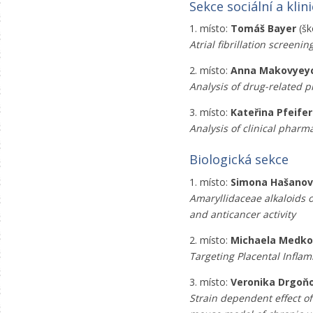
Sekce sociální a klin
1. místo:
Tomáš Bayer
(šk
Atrial fibrillation screen
2. místo:
Anna Makovyey
Analysis of drug-related p
3. místo:
Kateřina Pfeife
Analysis of clinical pharm
Biologická sekce
1. místo:
Simona Hašano
Amaryllidaceae alkaloids o
and anticancer activity
2. místo:
Michaela Medk
Targeting Placental Infla
3. místo:
Veronika Drgoň
Strain dependent effect of