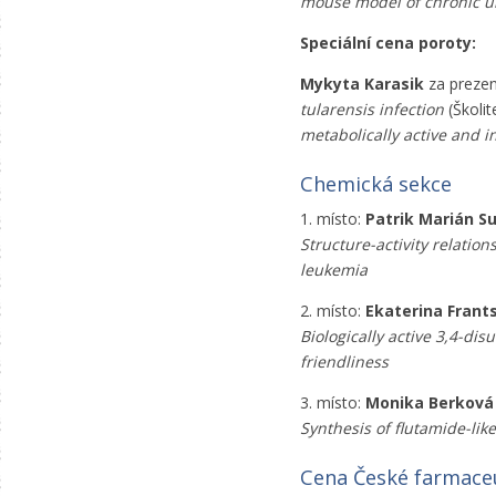
mouse model of chronic u
Speciální cena poroty:
Mykyta Karasik
za prezen
tularensis infection
(Školi
metabolically active and i
Chemická sekce
1. místo:
Patrik Marián S
Structure-activity relation
leukemia
2. místo:
Ekaterina Frant
Biologically active 3,4-di
friendliness
3. místo:
Monika Berková
Synthesis of flutamide-lik
Cena České farmaceut