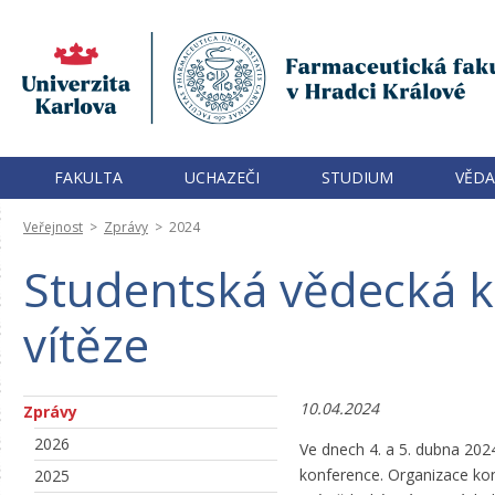
FAKULTA
UCHAZEČI
STUDIUM
VĚDA
Veřejnost
>
Zprávy
>
2024
Studentská vědecká k
vítěze
10.04.2024
Zprávy
2026
Ve dnech 4. a 5. dubna 202
konference. Organizace kon
2025