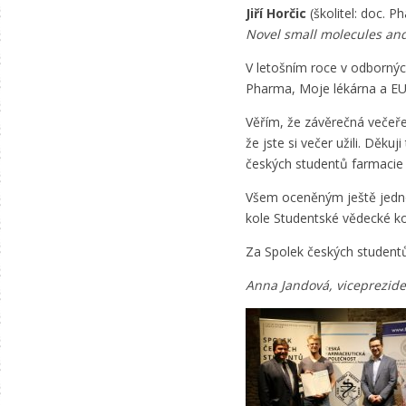
Jiří Horčic
(školitel: doc. P
Novel small molecules and 
V letošním roce v odbornýc
Pharma, Moje lékárna a EU
Věřím, že závěrečná večeř
že jste si večer užili. Děk
českých studentů farmacie
Všem oceněným ještě jednou
kole Studentské vědecké k
Za Spolek českých student
Anna Jandová, viceprezide