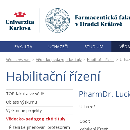
FAKULTA
UCHAZEČI
STUDIUM
VĚDA
Věda a výzkum
>
Vědecko-pedagogické tituly
>
Habilitační řízení
>
Uchaz
Habilitační řízení
PharmDr. Luci
TOP fakulta ve vědě
Oblasti výzkumu
Uchazeč:
Výzkumné projekty
Vědecko-pedagogické tituly
Obor:
Řízení ke jmenování profesorem
Zahájení řízení: