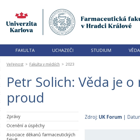
FAKULTA
UCHAZEČI
STUDIUM
VĚDA
Veřejnost
>
Fakulta v médiích
>
2023
Petr Solich: Věda je 
proud
Zprávy
Zdroj:
UK Forum
| Datum
Ocenění a úspěchy
Asociace děkanů farmaceutických
fakult