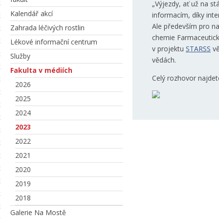
„Výjezdy, ať už na s
Kalendář akcí
informacím, díky int
Ale především pro na
Zahrada léčivých rostlin
chemie Farmaceutické
Lékové informační centrum
v projektu
STARSS
vě
Služby
vědách.
Fakulta v médiích
Celý rozhovor najde
2026
2025
2024
2023
2022
2021
2020
2019
2018
Galerie Na Mostě