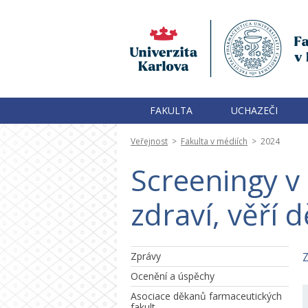
FAKULTA
UCHAZEČI
Veřejnost
>
Fakulta v médiích
>
2024
Screeningy v
zdraví, věří 
Zprávy
Z
Ocenění a úspěchy
Asociace děkanů farmaceutických
fakult