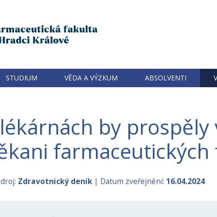
STUDIUM
VĚDA A VÝZKUM
ABSOLVENTI
 lékárnách by prospěly
děkani farmaceutických 
droj:
Zdravotnický deník
| Datum zveřejnění:
16.04.2024