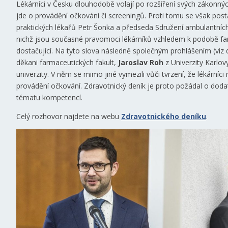
Lékárníci v Česku dlouhodobě volají po rozšíření svých zákonný
jde o provádění očkování či screeningů. Proti tomu se však post
praktických lékařů Petr Šonka a předseda Sdružení ambulantních 
nichž jsou současné pravomoci lékárníků vzhledem k podobě fa
dostačující. Na tyto slova následně společným prohlášením (viz
děkani farmaceutických fakult,
Jaroslav Roh
z Univerzity Karlov
univerzity. V něm se mimo jiné vymezili vůči tvrzení, že lékárníci
provádění očkování. Zdravotnický deník je proto požádal o dod
tématu kompetencí.
Celý rozhovor najdete na webu
Zdravotnického deníku
.