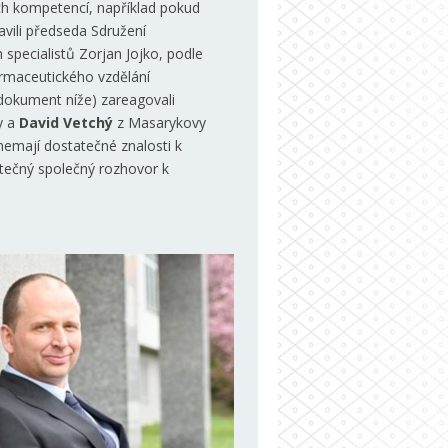
ch kompetencí, například pokud
avili předseda Sdružení
specialistů Zorjan Jojko, podle
rmaceutického vzdělání
 dokument níže) zareagovali
y a
David Vetchý
z Masarykovy
 nemají dostatečné znalosti k
atečný společný rozhovor k