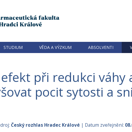
STUDIUM
VĚDA A VÝZKUM
ABSOLVENTI
o efekt při redukci váhy 
ovat pocit sytosti a sn
droj:
Český rozhlas Hradec Králové
| Datum zveřejnění:
08.