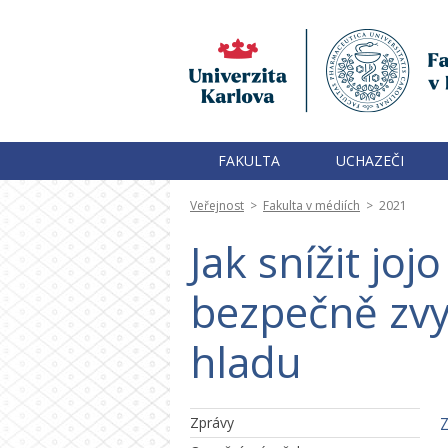
FAKULTA
UCHAZEČI
Veřejnost
>
Fakulta v médiích
>
2021
Jak snížit joj
bezpečně zvyš
hladu
Zprávy
Z