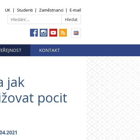
UK
|
Studenti
|
Zaměstnanci
|
E-mail
VEŘEJNOST
KONTAKT
a jak
ižovat pocit
04.2021