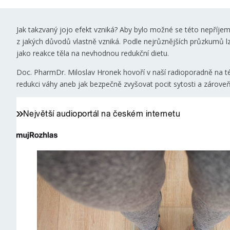
Jak takzvaný jojo efekt vzniká? Aby bylo možné se této nepříjem
z jakých důvodů vlastně vzniká. Podle nejrůznějších průzkumů lze
jako reakce těla na nevhodnou redukční dietu.
Doc. PharmDr. Miloslav Hronek hovoří v naší radioporadně na téma
redukci váhy aneb jak bezpečně zvyšovat pocit sytosti a zároveň