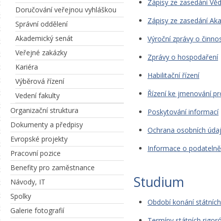
Zápisy ze zasedání Vě
Doručování veřejnou vyhláškou
Zápisy ze zasedání Ak
Správní oddělení
Akademický senát
Výroční zprávy o činnos
Veřejné zakázky
Zprávy o hospodaření
Kariéra
Habilitační řízení
Výběrová řízení
Řízení ke jmenování p
Vedení fakulty
Organizační struktura
Poskytování informací
Dokumenty a předpisy
Ochrana osobních úda
Evropské projekty
Informace o podatelně
Pracovní pozice
Benefity pro zaměstnance
Studium
Návody, IT
Spolky
Období konání státníc
Galerie fotografií
Termíny státních rigor