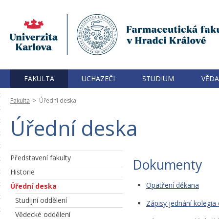
FAKULTA
UCHAZEČI
STUDIUM
VĚDA
Fakulta
>
Úřední deska
Úřední deska
Představení fakulty
Dokumenty
Historie
Opatření děkana
Úřední deska
Studijní oddělení
Zápisy jednání kolegia
Vědecké oddělení