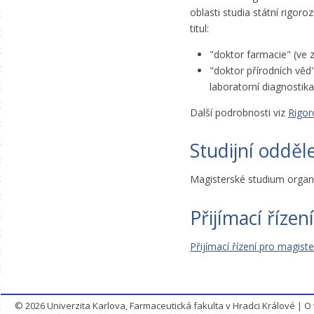
oblasti studia státní rigoro
titul:
"doktor farmacie" (ve 
"doktor přírodních věd
laboratorní diagnostika
Další podrobnosti viz
Rigor
Studijní odděl
Magisterské studium organ
Přijímací řízení
Přijímací řízení pro magist
© 2026
Univerzita Karlova, Farmaceutická fakulta v Hradci Králové
|
O 