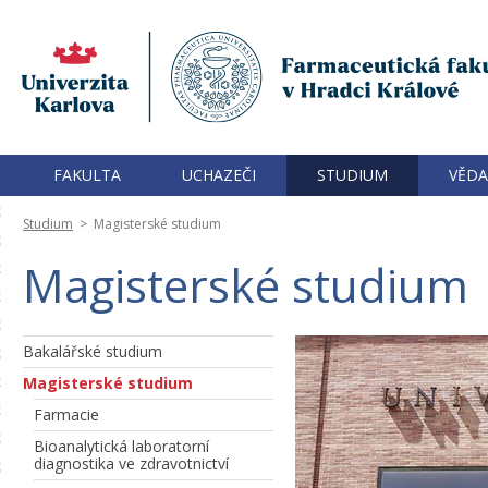
FAKULTA
UCHAZEČI
STUDIUM
VĚDA
Studium
>
Magisterské studium
Magisterské studium
Bakalářské studium
Magisterské studium
Farmacie
Bioanalytická laboratorní
diagnostika ve zdravotnictví