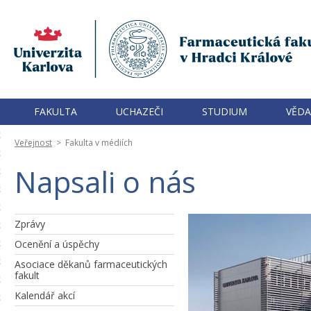
FAKULTA
UCHAZEČI
STUDIUM
VĚDA
Veřejnost
>
Fakulta v médiích
Napsali o nás
Zprávy
Ocenění a úspěchy
Asociace děkanů farmaceutických
fakult
Kalendář akcí