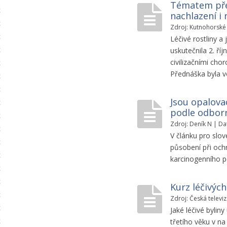
Tématem před
nachlazení i
Zdroj: Kutnohorské 
Léčivé rostliny a
uskutečnila 2. ří
civilizačními chor
Přednáška byla 
Jsou opalova
podle odborn
Zdroj: Deník N | Da
V článku pro slov
působení při och
karcinogenního p
Kurz léčivých
Zdroj: Česká televi
Jaké léčivé bylin
třetího věku v na