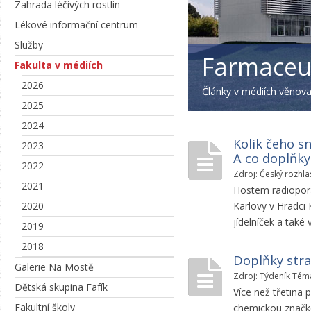
Zahrada léčivých rostlin
Lékové informační centrum
Služby
Farmaceut
Fakulta v médiích
2026
Články v médiích věnova
2025
2024
Kolik čeho sn
2023
A co doplňky
2022
Zdroj: Český rozhla
2021
Hostem radiopora
2020
Karlovy v Hradci
jídelníček a také 
2019
2018
Doplňky stra
Galerie Na Mostě
Zdroj: Týdeník Tém
Dětská skupina Fafík
Více než třetina
Fakultní školy
chemickou značko