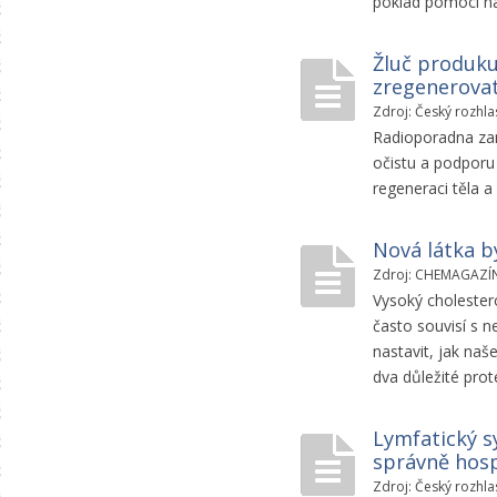
poklad pomoci n
Žluč produku
zregenerovat 
Zdroj: Český rozhla
Radioporadna zam
očistu a podporu 
regeneraci těla a
Nová látka b
Zdroj: CHEMAGAZÍN 
Vysoký cholestero
často souvisí s 
nastavit, jak naš
dva důležité prot
Lymfatický s
správně hosp
Zdroj: Český rozhla