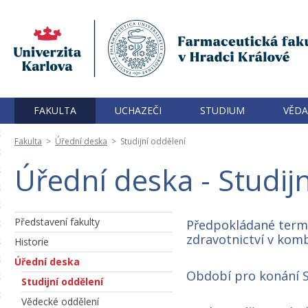
FAKULTA
UCHAZEČI
STUDIUM
VĚDA
Fakulta
>
Úřední deska
>
Studijní oddělení
Úřední deska - Studij
Představení fakulty
Předpokládané termí
zdravotnictví v kom
Historie
Úřední deska
Období pro konání S
Studijní oddělení
Vědecké oddělení