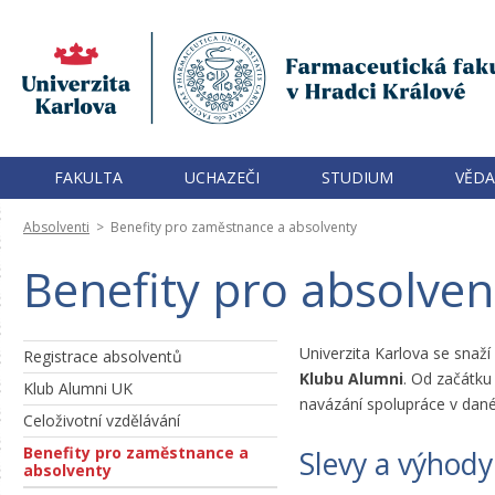
FAKULTA
UCHAZEČI
STUDIUM
VĚDA
Absolventi
>
Benefity pro zaměstnance a absolventy
Benefity pro absolve
Univerzita Karlova se snaží
Registrace absolventů
Klubu Alumni
. Od začátku
Klub Alumni UK
navázání spolupráce v dané 
Celoživotní vzdělávání
Benefity pro zaměstnance a
Slevy a výhody
absolventy