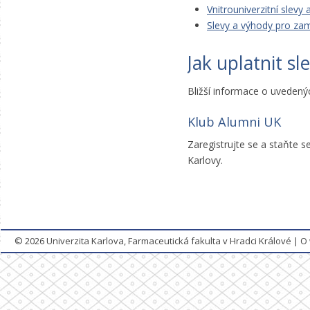
Vnitrouniverzitní slevy
Slevy a výhody pro za
Jak uplatnit sl
Bližší informace o uvedený
Klub Alumni UK
Zaregistrujte se a staňte s
Karlovy.
© 2026
Univerzita Karlova, Farmaceutická fakulta v Hradci Králové
|
O 