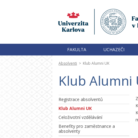
FAKULTA
UCHAZEČI
Absolventi
>
Klub Alumni UK
Klub Alumni
Z
Registrace absolventů
K
Klub Alumni UK
K
Celoživotní vzdělávání
m
Benefity pro zaměstnance a
absolventy