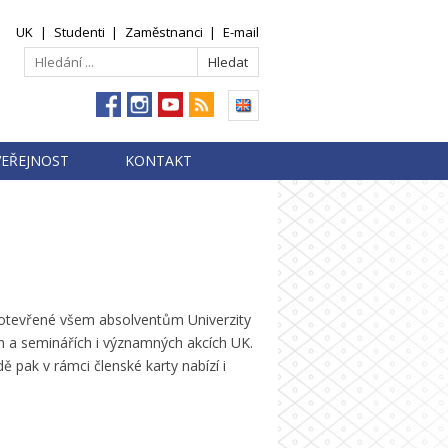
UK
|
Studenti
|
Zaměstnanci
|
E-mail
VEŘEJNOST
KONTAKT
je otevřené všem absolventům Univerzity
 a seminářích i významných akcích UK.
 pak v rámci členské karty nabízí i