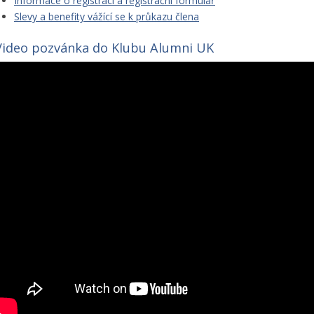
Informace o registraci a registrační formulář
Slevy a benefity vážící se k průkazu člena
Video pozvánka do Klubu Alumni UK