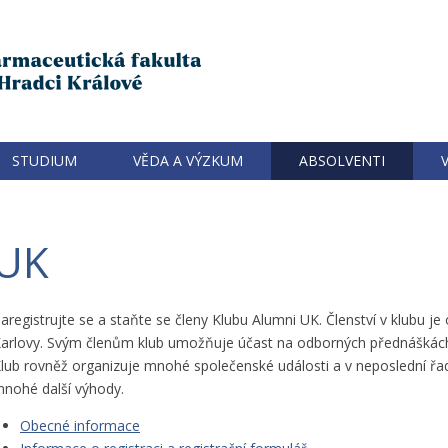
STUDIUM
VĚDA A VÝZKUM
ABSOLVENTI
 UK
aregistrujte se a staňte se členy Klubu Alumni UK. Členství v klubu 
arlovy. Svým členům klub umožňuje účast na odborných přednáškách
lub rovněž organizuje mnohé společenské události a v neposlední řadě
nohé další výhody.
Obecné informace