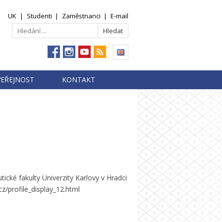
UK
|
Studenti
|
Zaměstnanci
|
E-mail
VEŘEJNOST
KONTAKT
cké fakulty Univerzity Karlovy v Hradci
.cz/profile_display_12.html