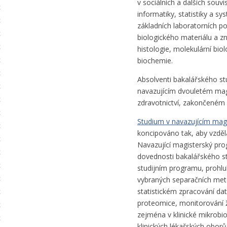
v sociálních a dalších souv
informatiky, statistiky a s
základních laboratorních p
biologického materiálu a z
histologie, molekulární bio
biochemie.
Absolventi bakalářského st
navazujícím dvouletém magi
zdravotnictví, zakončeném
Studium v navazujícím magi
koncipováno tak, aby vzděl
Navazující magisterský prog
dovednosti bakalářského st
studijním programu, prohlu
vybraných separačních meto
statistickém zpracování dat
proteomice, monitorování ži
zejména v klinické mikrobiol
klinických lékařských obor