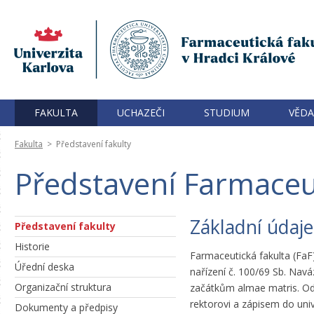
FAKULTA
UCHAZEČI
STUDIUM
VĚDA
Fakulta
>
Představení fakulty
Představení Farmaceu
Základní údaje
Představení fakulty
Historie
Farmaceutická fakulta (FaF)
Úřední deska
nařízení č. 100/69 Sb. Navá
Organizační struktura
začátkům almae matris. Od 
rektorovi a zápisem do univ
Dokumenty a předpisy