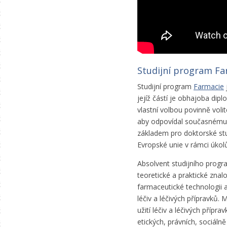
Studijní program Fa
Studijní program
Farmacie
jejíž částí je obhajoba di
vlastní volbou povinně voli
aby odpovídal současnému s
základem pro doktorské stu
Evropské unie v rámci úkol
Absolvent studijního prog
teoretické a praktické znalo
farmaceutické technologii 
léčiv a léčivých přípravků
užití léčiv a léčivých přípr
etických, právních, sociáln