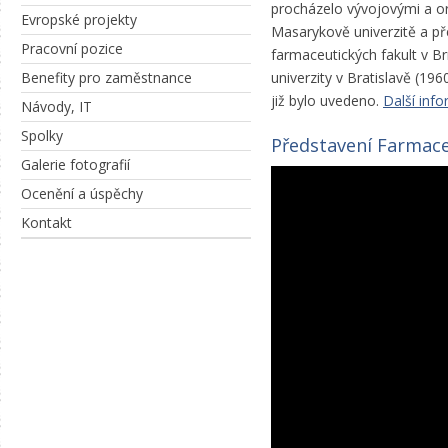
procházelo vývojovými a o
Evropské projekty
Masarykově univerzitě a př
Pracovní pozice
farmaceutických fakult v Br
Benefity pro zaměstnance
univerzity v Bratislavě (19
již bylo uvedeno.
Další info
Návody, IT
Spolky
Představení Farmace
Galerie fotografií
Ocenění a úspěchy
Kontakt