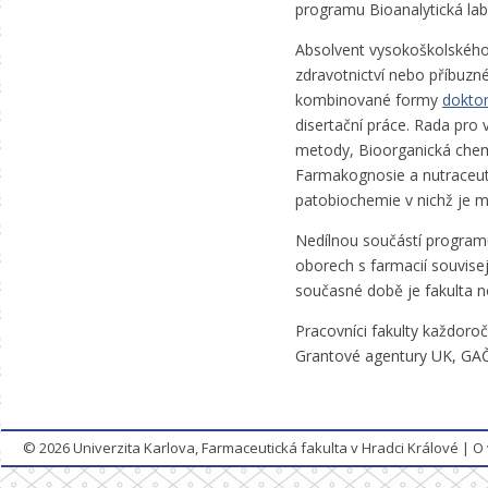
programu Bioanalytická labo
Absolvent vysokoškolského 
zdravotnictví nebo příbuzn
kombinované formy
doktor
disertační práce. Rada pro 
metody, Bioorganická chem
Farmakognosie a nutraceuti
patobiochemie v nichž je m
Nedílnou součástí programu
oborech s farmacií souvise
současné době je fakulta n
Pracovníci fakulty každoroč
Grantové agentury UK, GAČ
© 2026
Univerzita Karlova, Farmaceutická fakulta v Hradci Králové
|
O 