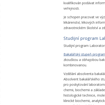
kvalifikován podávat infor
veřejnosti.
Je schopen pracovat ve výzku
lékárenství, lékových inform
zdravotnickém školství a z
Studijní program La
Studijní program Laborator
Bakalářský stupeň programu
zkouškou a obhajobou bak
kombinovanou.
Vzdělání absolventa bakalář
Absolvent bakalářského stu
pro poskytování laboratorní z
chemii, biochemii a základec
histologické technice, molek
klinické biochemii, analytic