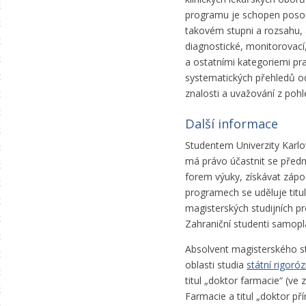
programu je schopen posoud
takovém stupni a rozsahu, 
diagnostické, monitorovací,
a ostatními kategoriemi pr
systematických přehledů odb
znalosti a uvažování z pohl
Další informace
Studentem Univerzity Karlo
má právo účastnit se předná
forem výuky, získávat zápo
programech se uděluje titu
magisterských
studijních p
Zahraniční studenti samopl
Absolvent magisterského st
oblasti studia
státní rigoró
titul „doktor farmacie“ (v
Farmacie a titul „doktor p