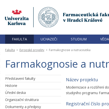
FAKULTA
UCHAZEČI
STUDIUM
VĚDA
Fakulta
>
Evropské projekty
>
Farmakognosie a nutraceutika
Farmakognosie a nutr
Představení fakulty
Název projektu
Historie
Modernizace a rozšíření do
Úřední deska
studijního programu Farma
Organizační struktura
Registrační číslo pr
Dokumenty a předpisy