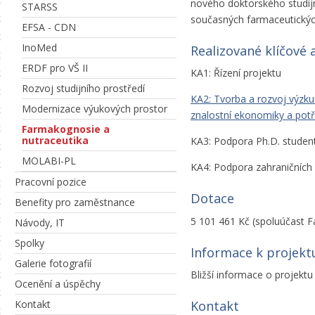
nového doktorského studi
STARSS
současných farmaceutickýc
EFSA - CDN
InoMed
Realizované klíčové 
ERDF pro VŠ II
KA1: Řízení projektu
Rozvoj studijního prostředí
KA2: Tvorba a rozvoj výzk
Modernizace výukových prostor
znalostní ekonomiky a potř
Farmakognosie a
nutraceutika
KA3: Podpora Ph.D. studen
MOLABI-PL
KA4: Podpora zahraničních
Pracovní pozice
Dotace
Benefity pro zaměstnance
5 101 461 Kč (spoluúčast F
Návody, IT
Spolky
Informace k projekt
Galerie fotografií
Bližší informace o projekt
Ocenění a úspěchy
Kontakt
Kontakt