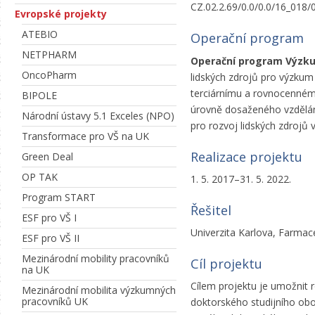
CZ.02.2.69/0.0/0.0/16_018/
Evropské projekty
ATEBIO
Operační program
NETPHARM
Operační program Výzkum
OncoPharm
lidských zdrojů pro výzkum
terciárnímu a rovnocennému
BIPOLE
úrovně dosaženého vzdělá
Národní ústavy 5.1 Exceles (NPO)
pro rozvoj lidských zdrojů 
Transformace pro VŠ na UK
Realizace projektu
Green Deal
OP TAK
1. 5. 2017–31. 5. 2022.
Program START
Řešitel
ESF pro VŠ I
Univerzita Karlova, Farmace
ESF pro VŠ II
Mezinárodní mobility pracovníků
Cíl projektu
na UK
Cílem projektu je umožnit 
Mezinárodní mobilita výzkumných
pracovníků UK
doktorského studijního obo