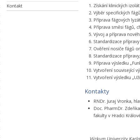
Získání klinických izolá
Kontakt
Výběr specifických fágů
Příprava fágových lyzátů
Příprava směsi fágů, c
Vývoj a příprava novéh
Standardizace přípravy
Ověření nosiče fágů or
Standardizace přípravy,
Příprava výsledku „Funk
Vytvoření související 
Vytvoření výsledku „Uži
Kontakty
RNDr. Juraj Vronka, hla
Doc. PharmDr. Zdeňka Š
fakulty v Hradci Králov
Výzkum Univerzity Karlov