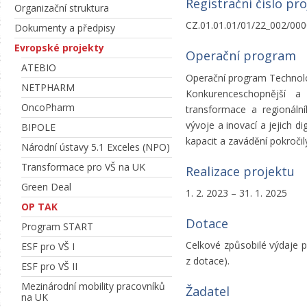
Registrační číslo pr
Organizační struktura
CZ.01.01.01/01/22_002/00
Dokumenty a předpisy
Evropské projekty
Operační program
ATEBIO
Operační program Technologi
NETPHARM
Konkurenceschopnější a 
OncoPharm
transformace a regionální
vývoje a inovací a jejich d
BIPOLE
kapacit a zavádění pokročil
Národní ústavy 5.1 Exceles (NPO)
Transformace pro VŠ na UK
Realizace projektu
Green Deal
1. 2. 2023 – 31. 1. 2025
OP TAK
Dotace
Program START
Celkové způsobilé výdaje p
ESF pro VŠ I
z dotace).
ESF pro VŠ II
Mezinárodní mobility pracovníků
Žadatel
na UK