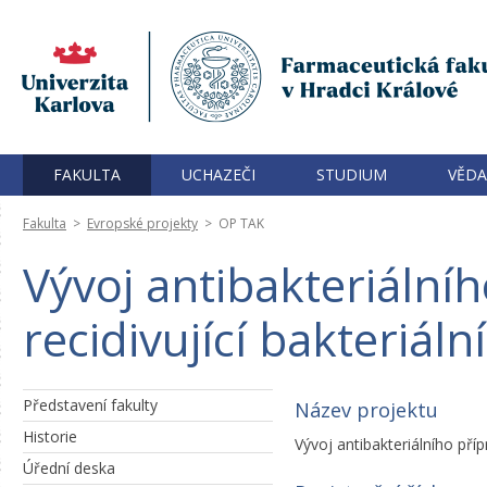
FAKULTA
UCHAZEČI
STUDIUM
VĚDA
Fakulta
>
Evropské projekty
>
OP TAK
Vývoj antibakteriálníh
recidivující bakteriál
Představení fakulty
Název projektu
Historie
Vývoj antibakteriálního příp
Úřední deska