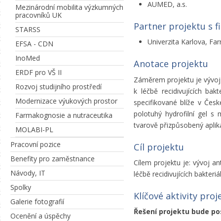
AUMED, a.s.
Mezinárodní mobilita výzkumných
pracovníků UK
Partner projektu s 
STARSS
Univerzita Karlova, Far
EFSA - CDN
InoMed
Anotace projektu
ERDF pro VŠ II
Záměrem projektu je vývoj a
Rozvoj studijního prostředí
k léčbě recidivujících bak
Modernizace výukových prostor
specifikované blíže v Česk
polotuhý hydrofilní gel s
Farmakognosie a nutraceutika
tvarově přizpůsobený aplika
MOLABI-PL
Pracovní pozice
Cíl projektu
Benefity pro zaměstnance
Cílem projektu je: vývoj an
Návody, IT
léčbě recidivujících bakteri
Spolky
Klíčové aktivity proj
Galerie fotografií
Řešení projektu bude po
Ocenění a úspěchy