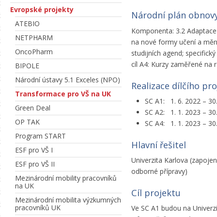
Evropské projekty
Národní plán obnov
ATEBIO
Komponenta: 3.2 Adaptace 
NETPHARM
na nové formy učení a měnící
OncoPharm
studijních agend; specifický
cíl A4: Kurzy zaměřené na ro
BIPOLE
Národní ústavy 5.1 Exceles (NPO)
Realizace dílčího pr
Transformace pro VŠ na UK
SC A1: 1. 6. 2022 – 30
Green Deal
SC A2: 1. 1. 2023 – 30
OP TAK
SC A4: 1. 1. 2023 – 30
Program START
Hlavní řešitel
ESF pro VŠ I
Univerzita Karlova (zapojen
ESF pro VŠ II
odborné přípravy)
Mezinárodní mobility pracovníků
na UK
Cíl projektu
Mezinárodní mobilita výzkumných
pracovníků UK
Ve SC A1 budou na Univerzi