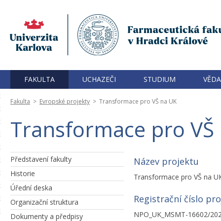
FAKULTA
UCHAZEČI
STUDIUM
VĚDA
Fakulta
>
Evropské projekty
>
Transformace pro VŠ na UK
Transformace pro VŠ
Představení fakulty
Název projektu
Historie
Transformace pro VŠ na U
Úřední deska
Registrační číslo pr
Organizační struktura
NPO_UK_MSMT-16602/20
Dokumenty a předpisy