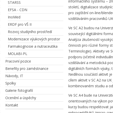
informačního systému – změ
STARSS
století, digitalizace studij
EFSA - CDN
pro zajištění on-line/blend
InoMed
vzděláváním pracovníků UK 
ERDF pro VŠ II
Ve SC A2 budou na Univerzi
Rozvoj studijního prostředí
související digitálními for
Modernizace výukových prostor
Analýza zkušeností vysokýc
činnosti pro různé formy s
Farmakognosie a nutraceutika
Terminologie). Aktivity ve
MOLABI-PL
podporu (včetně individuál
Pracovní pozice
vzdělávání a metodická po
Benefity pro zaměstnance
digitálních formách výuky, 
Nedílnou součástí aktivit j
Návody, IT
cílem aktivit v SC A2 na UK
Spolky
kombinovaném studiu a odst
Galerie fotografií
Ve SC A4 bude na Univerzit
Ocenění a úspěchy
orientovaných na výkon pov
Kontakt
kurzy budou respektovat ja
mikrocertifikátů (micro-cred