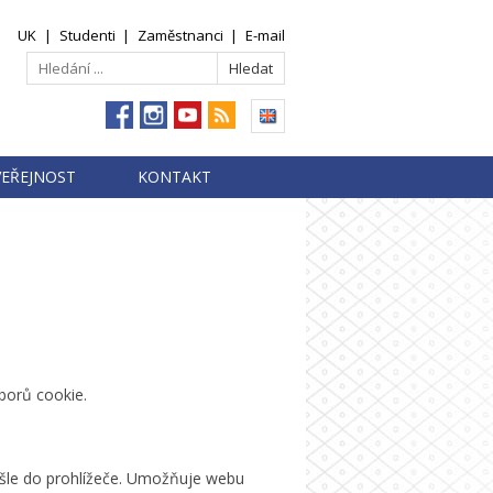
UK
|
Studenti
|
Zaměstnanci
|
E-mail
VEŘEJNOST
KONTAKT
borů cookie.
ešle do prohlížeče. Umožňuje webu