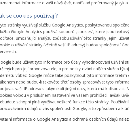
aznamenat informace o vaší návštěvě, například preferovaný jazyk a d
Jak se cookies používají?
yto stránky využívají službu Google Analytics, poskytovanou společnos
lužba Google Analytics používá souborů „cookies“, které jsou texto
očítače, umožňující analýzu způsobu užívání této stránky jejími uži
ookie o užívání stránky (včetně vaší IP adresy) budou společností Go
erverech.
oogle bude užívat tyto informace pro účely vyhodnocování užívání strán
rčených pro její provozovatele, a pro poskytování dalších služeb týkají
nternetu vůbec. Google může také poskytnout tyto informace třetím
ákonem nebo budou-li takovéto třetí osoby zpracovávat tyto inform
pojovat vaši IP adresu s jakýmikoli jinými daty, která má k dispozic
ookies volbou v příslušném nastavení ve vašem prohlížeči, avšak uvědo
ebudete schopni plně využívat veškeré funkce této stránky. Používání
pracováváním údajů o vás společností Google, a to způsobem a k ú
etailní informace o Google Analytics a ochraně osobních údajů nale