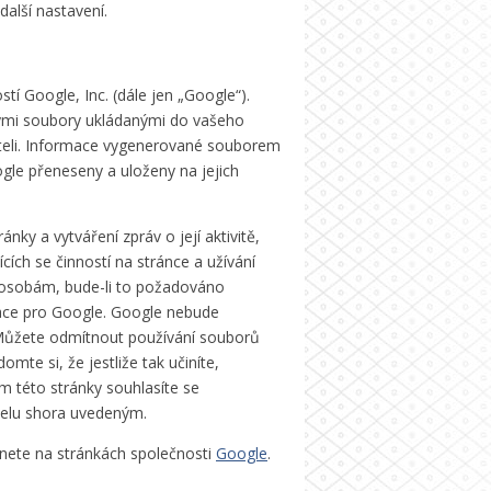
alší nastavení.
tí Google, Inc. (dále jen „Google“).
vými soubory ukládanými do vašeho
vateli. Informace vygenerované souborem
ogle přeneseny a uloženy na jejich
ky a vytváření zpráv o její aktivitě,
cích se činností na stránce a užívání
 osobám, bude-li to požadováno
ace pro Google. Google nebude
i. Můžete odmítnout používání souborů
mte si, že jestliže tak učiníte,
m této stránky souhlasíte se
čelu shora uvedeným.
znete na stránkách společnosti
Google
.