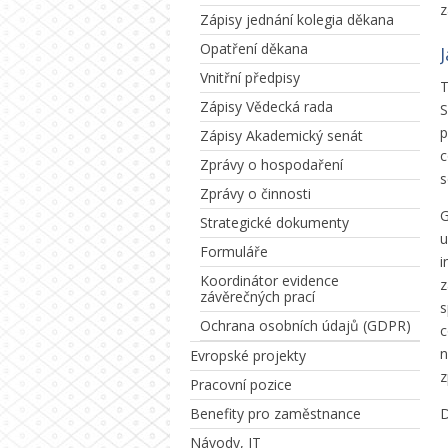
z
Zápisy jednání kolegia děkana
Opatření děkana
Vnitřní předpisy
T
Zápisy Vědecká rada
S
p
Zápisy Akademický senát
c
Zprávy o hospodaření
s
Zprávy o činnosti
G
Strategické dokumenty
u
Formuláře
i
Koordinátor evidence
z
závěrečných prací
s
Ochrana osobních údajů (GDPR)
c
n
Evropské projekty
z
Pracovní pozice
D
Benefity pro zaměstnance
Návody, IT