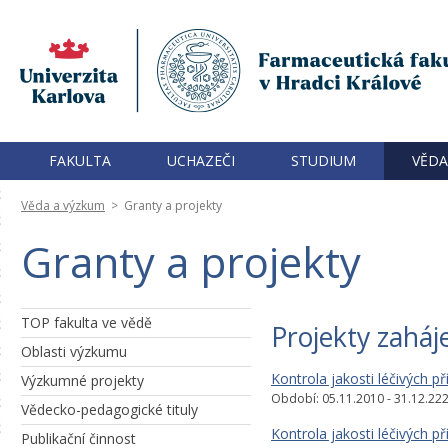
FAKULTA
UCHAZEČI
STUDIUM
VĚDA
Věda a výzkum
>
Granty a projekty
Granty a projekty
TOP fakulta ve vědě
Projekty zaháj
Oblasti výzkumu
Kontrola jakosti léčivých př
Výzkumné projekty
Období: 05.11.2010 - 31.12.22
Vědecko-pedagogické tituly
Kontrola jakosti léčivých př
Publikační činnost