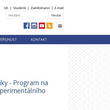
UK
|
Studenti
|
Zaměstnanci
|
E-mail
VEŘEJNOST
KONTAKT
iky - Program na
perimentálního