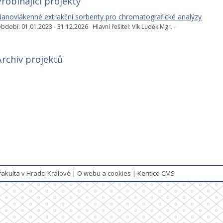
Probíhající projekty
anovlákenné extrakční sorbenty pro chromatografické analýzy
bdobí: 01.01.2023 - 31.12.2026 Hlavní řešitel: Vlk Luděk Mgr. -
Archiv projektů
fakulta v Hradci Králové
|
O webu a cookies
|
Kentico CMS