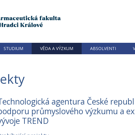
STUDIUM
VĚDA A VÝZKUM
ABSOLVENTI
jekty
Technologická agentura České republ
podporu průmyslového výzkumu a ex
vývoje TREND