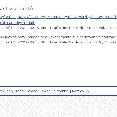
Archiv projektů
výšení kapacity vědecko-výzkumných týmů Univerzity Karlovy prostře
oktorandských studií
bdobí: 01.07.2012 - 30.06.2015 Hlavní řešitel: Hrabálek Alexandr prof. PharmDr
ybudování výzkumného týmu experimentální a aplikované biofarmaci
bdobí: 01.07.2012 - 30.06.2015 Hlavní řešitel: Solich Petr prof. RNDr., CSc. - K
fakulta v Hradci Králové
|
O webu a cookies
|
Kentico CMS