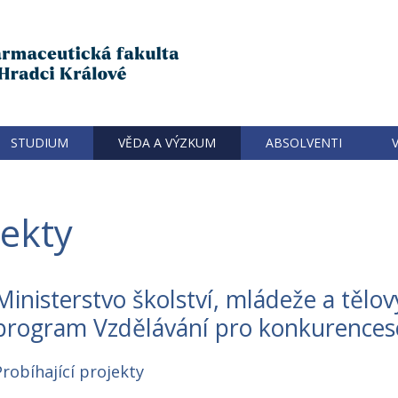
STUDIUM
VĚDA A VÝZKUM
ABSOLVENTI
jekty
Ministerstvo školství, mládeže a tělo
program Vzdělávání pro konkurence
Probíhající projekty