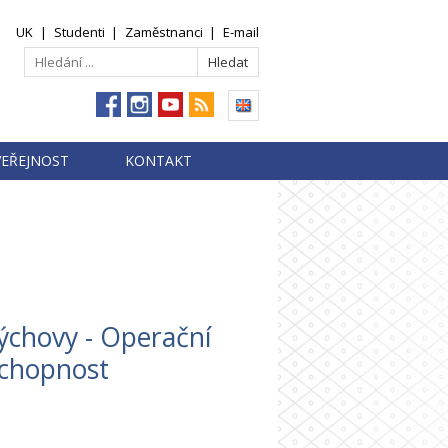
UK
|
Studenti
|
Zaměstnanci
|
E-mail
VEŘEJNOST
KONTAKT
výchovy - Operační
schopnost