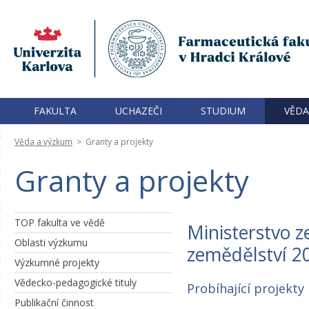
FAKULTA
UCHAZEČI
STUDIUM
VĚDA
Věda a výzkum
>
Granty a projekty
Granty a projekty
TOP fakulta ve vědě
Ministerstvo z
Oblasti výzkumu
zemědělství 2
Výzkumné projekty
Vědecko-pedagogické tituly
Probíhající projekty
Publikační činnost