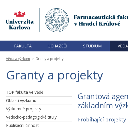
FAKULTA
UCHAZEČI
STUDIUM
VĚDA
Věda a výzkum
>
Granty a projekty
Granty a projekty
TOP fakulta ve vědě
Grantová agen
Oblasti výzkumu
základním vý
Výzkumné projekty
Vědecko-pedagogické tituly
Probíhající projekty
Publikační činnost