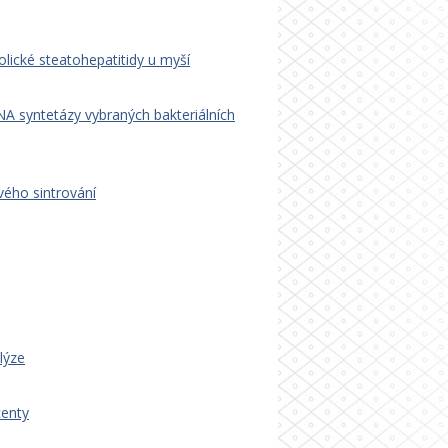
lické steatohepatitidy u myší
RNA syntetázy vybraných bakteriálních
vého sintrování
lýze
centy