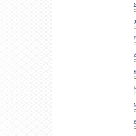
N
O
(
O
P
O
V
O
R
O
N
O
M
O
P
O