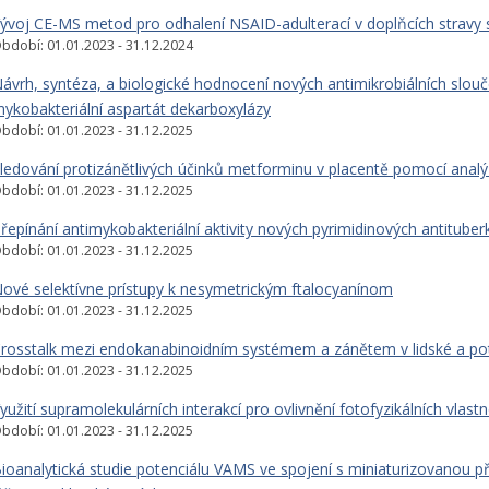
ývoj CE-MS metod pro odhalení NSAID-adulterací v doplňcích stravy 
bdobí: 01.01.2023 - 31.12.2024
ávrh, syntéza, a biologické hodnocení nových antimikrobiálních slou
ykobakteriální aspartát dekarboxylázy
bdobí: 01.01.2023 - 31.12.2025
ledování protizánětlivých účinků metforminu v placentě pomocí ana
bdobí: 01.01.2023 - 31.12.2025
řepínání antimykobakteriální aktivity nových pyrimidinových antituberk
bdobí: 01.01.2023 - 31.12.2025
ové selektívne prístupy k nesymetrickým ftalocyanínom
bdobí: 01.01.2023 - 31.12.2025
rosstalk mezi endokanabinoidním systémem a zánětem v lidské a pot
bdobí: 01.01.2023 - 31.12.2025
yužití supramolekulárních interakcí pro ovlivnění fotofyzikálních vlast
bdobí: 01.01.2023 - 31.12.2025
ioanalytická studie potenciálu VAMS ve spojení s miniaturizovanou p