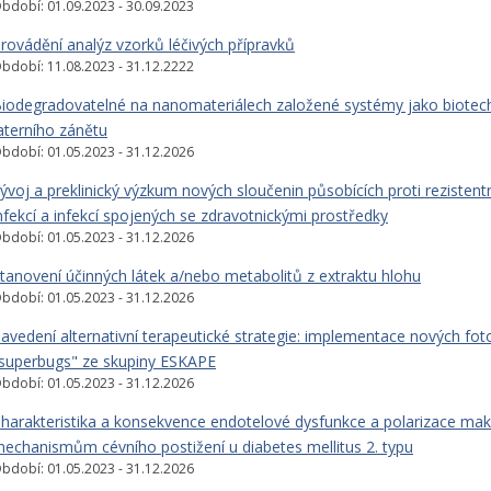
bdobí: 01.09.2023 - 30.09.2023
rovádění analýz vzorků léčivých přípravků
bdobí: 11.08.2023 - 31.12.2222
iodegradovatelné na nanomateriálech založené systémy jako biotechn
aterního zánětu
bdobí: 01.05.2023 - 31.12.2026
ývoj a preklinický výzkum nových sloučenin působících proti rezi
nfekcí a infekcí spojených se zdravotnickými prostředky
bdobí: 01.05.2023 - 31.12.2026
tanovení účinných látek a/nebo metabolitů z extraktu hlohu
bdobí: 01.05.2023 - 31.12.2026
avedení alternativní terapeutické strategie: implementace nových foto
superbugs" ze skupiny ESKAPE
bdobí: 01.05.2023 - 31.12.2026
harakteristika a konsekvence endotelové dysfunkce a polarizace ma
echanismům cévního postižení u diabetes mellitus 2. typu
bdobí: 01.05.2023 - 31.12.2026