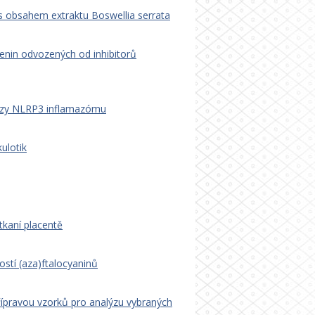
s obsahem extraktu Boswellia serrata
čenin odvozených od inhibitorů
lýzy NLRP3 inflamazómu
ulotik
kaní placentě
ností (aza)ftalocyaninů
řípravou vzorků pro analýzu vybraných