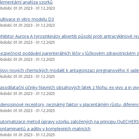
lementární analýza vzorků
bdobí: 01.01.2023 - 31.12.2023
ultivace in vitro modelu D3
bdobí: 01.01.2023 - 31.12.2023
nhibitor Aurora A tyrosinkinázy alisertib působí proti antracyklinové 
bdobí: 01.01.2023 - 31.12.2025
ezpečnost podávání parenterálních léčiv v lůžkovém zdravotnickém z
bdobí: 01.01.2023 - 31.12.2025
ývoj nových chemických modalit k antagonizaci pregnanového X jade
bdobí: 01.01.2023 - 31.12.2025
asodilatační účinky hlavních obsahových látek z hlohu: ex vivo a in viv
bdobí: 01.01.2023 - 31.12.2025
denosinové receptory, neznámý faktor v placentárním růstu, diferenc
bdobí: 01.01.2023 - 31.12.2025
utomatizace metod úpravy vzorku založených na principu QuECHERS 
ontaminantů a aditiv v komplexních matricích
bdobí: 01.01.2023 - 31.12.2025