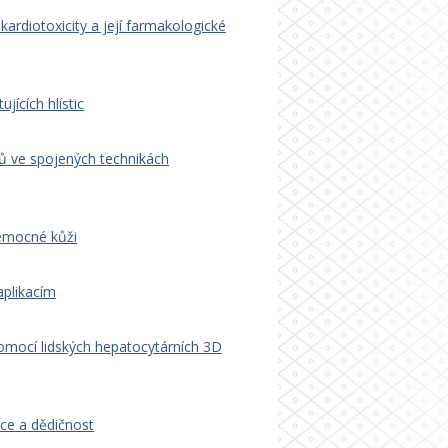
ardiotoxicity a její farmakologické
jících hlístic
ů ve spojených technikách
nemocné kůži
plikacím
pomocí lidských hepatocytárních 3D
nce a dědičnost