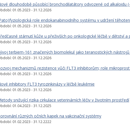
ové dlouhodobě působící bronchodilatátory odvozené od alkaloidu (-
bdobí: 01.05.2023 - 31.12.2026
Pato)fyziologická role endokanabinoidního systému v udržení těhote
bdobí: 01.05.2023 - 31.12.2026
ředčasné stárnutí kůže u přeživších po onkologické léčbě v dětství a
bdobí: 01.05.2023 - 31.12.2026
ývoj terbiem-161 značených biomolekul jako teranostických nástrojů 
bdobí: 01.05.2023 - 31.12.2026
ozvoj mechanizmů rezistence vůči FLT3 inhibitorům; role mikroprost
bdobí: 01.05.2023 - 31.12.2026
ové inhibitory FLT3 tyrozinkinázy v léčbě leukémie
bdobí: 01.05.2023 - 31.12.2026
etody snižující rizika cirkulace veterinárních léčiv v životním prostředí
bdobí: 01.04.2023 - 31.12.2025
orovnání různých očních kapek na vakcinační systémy
bdobí: 01.02.2023 - 31.12.2222