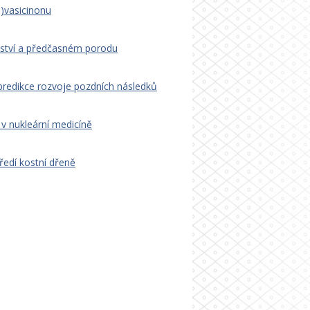
)vasicinonu
nství a předčasném porodu
 predikce rozvoje pozdních následků
v nukleární medicíně
ředí kostní dřeně