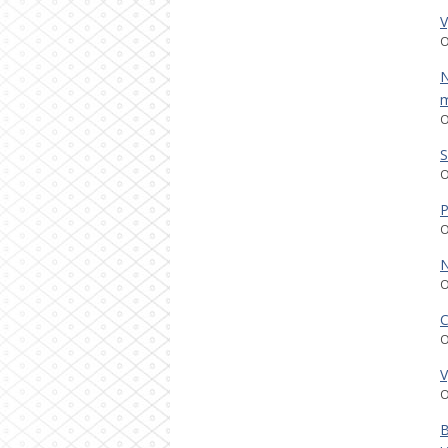
V
O
N
m
O
S
O
P
O
N
O
C
O
V
O
B