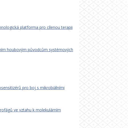
ologická platforma pro cílenou terapii
stentním houbovým původcům systémových
sensitizérů pro boj s mikrobiálními
krofágů ve vztahu k molekulárním