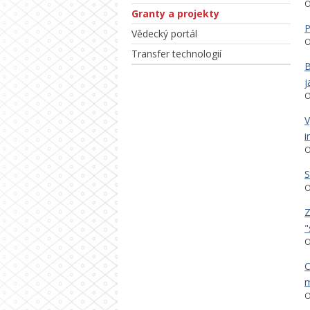
O
Granty a projekty
P
Vědecký portál
O
Transfer technologií
B
j
O
V
i
O
S
O
Z
"
O
C
m
O