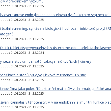
éčiv v preklinickém výzkumu.
bdobí: 01.01.2023 - 31.12.2025
liv overexprese endoglinu na endotelovou dysfunkci a rozvoj nealkoho
bdobí: 01.01.2023 - 31.12.2025
irtuální screening, syntéza a biologické hodnocení inhibitorů prolyl-t
atogenů
bdobí: 01.01.2023 - 31.12.2025
D tisk tablet dispergovatelných v ústech metodou selektivního lasero
bdobí: 01.01.2023 - 31.12.2024
yntéza a studium derivátů ftalocyaninů tvořících J-dimery
bdobí: 01.01.2023 - 31.12.2025
odifikace histonů při vývoji lékové rezistence u hlístic
bdobí: 01.01.2023 - 31.12.2025
anovlákna jako pokročilé extrakční materiály v chromatografické ana
bdobí: 01.01.2023 - 31.12.2025
žívání cannabis v těhotenství; vliv na endokrinní a imunitní funkce pla
bdobí: 01.01.2023 - 31.12.2025