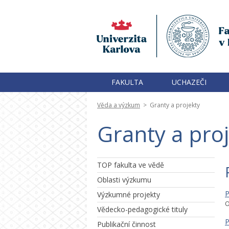
FAKULTA
UCHAZEČI
Věda a výzkum
>
Granty a projekty
Granty a pro
TOP fakulta ve vědě
Oblasti výzkumu
P
Výzkumné projekty
O
Vědecko-pedagogické tituly
P
Publikační činnost