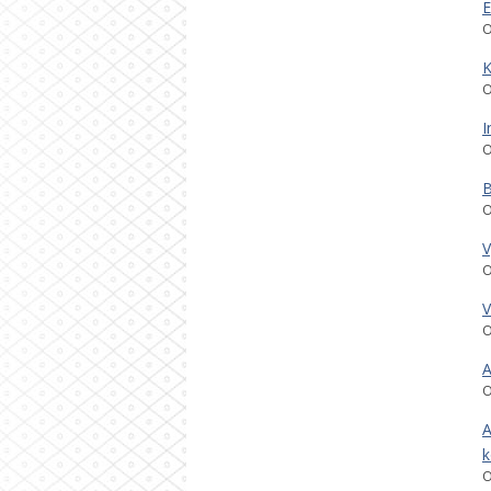
E
O
K
O
I
O
B
O
V
O
V
O
A
O
A
k
O