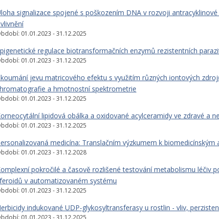
loha signalizace spojené s poškozením DNA v rozvoji antracyklinové k
vlivnění
bdobí: 01.01.2023 - 31.12.2025
pigenetické regulace biotransformačních enzymů rezistentních parazitu
bdobí: 01.01.2023 - 31.12.2025
koumání jevu matricového efektu s využitím různých iontových zdroj
hromatografie a hmotnostní spektrometrie
bdobí: 01.01.2023 - 31.12.2025
orneocytální lipidová obálka a oxidované acylceramidy ve zdravé a 
bdobí: 01.01.2023 - 31.12.2025
ersonalizovaná medicína: Translačním výzkumem k biomedicínským a
bdobí: 01.01.2023 - 31.12.2028
omplexní pokročilé a časově rozlišené testování metabolismu léčiv 
feroidů v automatizovaném systému
bdobí: 01.01.2023 - 31.12.2025
erbicidy indukované UDP-glykosyltransferasy u rostlin - vliv, perziste
bdobí: 01.01.2023 - 31.12.2025