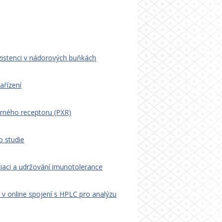
rezistenci v nádorových buňkách
ařízení
rného receptoru (PXR)
o studie
iaci a udržování imunotolerance
v online spojení s HPLC pro analýzu