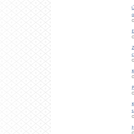
Ú
o
O
E
O
Z
c
O
K
O
P
O
K
s
O
H
O