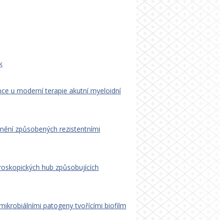
k
e u moderní terapie akutní myeloidní
cnění způsobených rezistentními
roskopických hub způsobujících
 mikrobiálními patogeny tvořícími biofilm