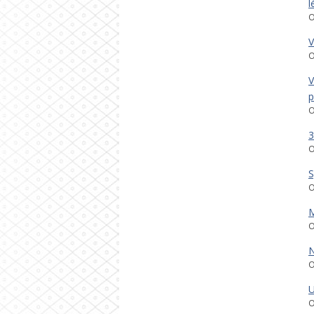
l
O
V
O
V
p
O
3
O
S
O
M
O
N
O
U
O