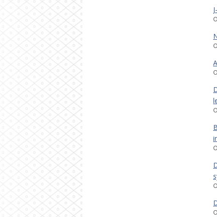
J
O
N
O
A
O
D
l
O
B
i
O
D
s
O
D
O