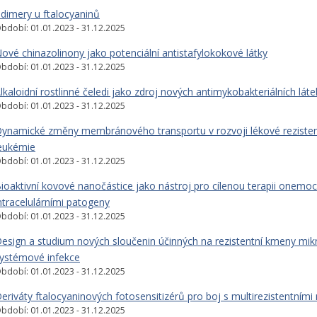
-dimery u ftalocyaninů
bdobí: 01.01.2023 - 31.12.2025
ové chinazolinony jako potenciální antistafylokokové látky
bdobí: 01.01.2023 - 31.12.2025
lkaloidní rostlinné čeledi jako zdroj nových antimykobakteriálních láte
bdobí: 01.01.2023 - 31.12.2025
ynamické změny membránového transportu v rozvoji lékové rezistenc
eukémie
bdobí: 01.01.2023 - 31.12.2025
ioaktivní kovové nanočástice jako nástroj pro cílenou terapii onemo
ntracelulárními patogeny
bdobí: 01.01.2023 - 31.12.2025
esign a studium nových sloučenin účinných na rezistentní kmeny mik
ystémové infekce
bdobí: 01.01.2023 - 31.12.2025
eriváty ftalocyaninových fotosensitizérů pro boj s multirezistentními
bdobí: 01.01.2023 - 31.12.2025