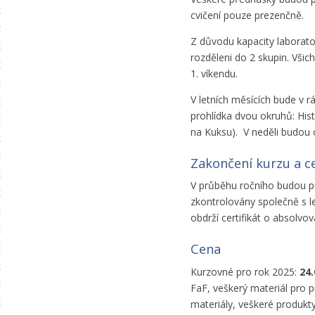
cvičení pouze prezenčně.
Z důvodu kapacity laboratoří
rozděleni do 2 skupin. Všic
1. víkendu.
V letních měsících bude v r
prohlídka dvou okruhů: Hist
na Kuksu). V neděli budou o
Zakončení kurzu a ce
V průběhu ročního budou př
zkontrolovány společně s l
obdrží certifikát o absolvo
Cena
Kurzovné pro rok 2025:
24.
FaF, veškerý materiál pro pr
materiály, veškeré produkty