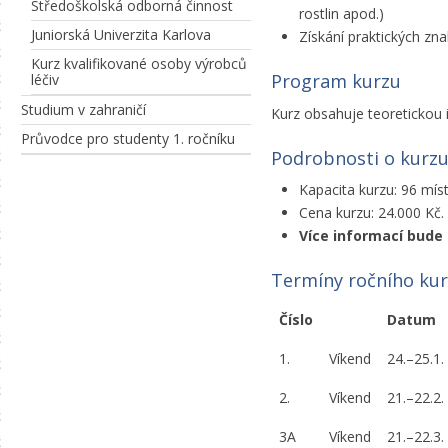
Středoškolská odborná činnost
rostlin apod.)
Juniorská Univerzita Karlova
Získání praktických zna
Kurz kvalifikované osoby výrobců
Program kurzu
léčiv
Studium v zahraničí
Kurz obsahuje teoretickou i
Průvodce pro studenty 1. ročníku
Podrobnosti o kurz
Kapacita kurzu: 96 mís
Cena kurzu: 24.000 Kč.
Více informací bude 
Termíny ročního kur
Číslo
Datum
1.
Víkend
24.–25.1.
2.
Víkend
21.–22.2.
3A
Víkend
21.–22.3.