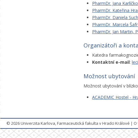
PharmDr. Jana Karlíčko
PharmDr. Kateřina Hrad
PharmDr. Daniela Such
PharmDr. Marcela Šafr
PharmDr. Jan Martin, P
Organizátoři a konta
Katedra farmakognozie 
Kontaktní e-mail
:
lec
Možnost ubytování
Možnost ubytování v blízkost
ACADEMIC Hostel - Hr
© 2026
Univerzita Karlova, Farmaceutická fakulta v Hradci Králové
|
O 