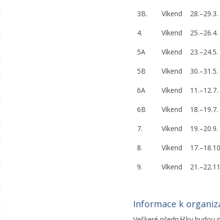
3B.
Víkend
28.–29.3.
4.
Víkend
25.–26.4.
5A
Víkend
23.–24.5.
5B
Víkend
30.–31.5.
6A
Víkend
11.–12.7.
6B
Víkend
18.–19.7.
7.
Víkend
19.–20.9.
8.
Víkend
17.–18.10
9.
Víkend
21.–22.11
Informace k organiz
Veškeré přednášky budou pr