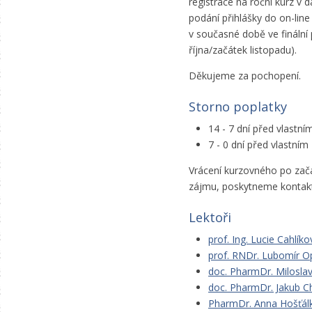
registrace na roční kurz v
podání přihlášky do on-line
v současné době ve finální
října/začátek listopadu).
Děkujeme za pochopení.
Storno poplatky
14 - 7 dní před vlastn
7 - 0 dní před vlastní
Vrácení kurzovného po začá
zájmu, poskytneme kontakt
Lektoři
prof. Ing. Lucie Cahlíko
prof. RNDr. Lubomír Op
doc. PharmDr. Miloslav
doc. PharmDr. Jakub Ch
PharmDr. Anna Hošťálk