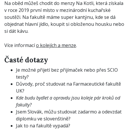
Na oběd můžeš chodit do menzy Na Kotli, která získala
v roce 2019 první místo v mezinárodní kuchařské
soutěži. Na fakultě máme super kantýnu, kde se dá
objednat hlavní jídlo, koupit si obloženou housku nebo
si dát kávu.
Více informací
o kolejích a menze
.
Časté dotazy
Je možné přijetí bez přijímaček nebo přes SCIO
testy?
Důvody, proč studovat na Farmaceutické fakultě
UK?
Kde budu bydlet a opravdu jsou koleje pár kroků od
fakulty?
Jsem Slovák, můžu studovat zadarmo a odevzdat
diplomku ve slovenštině?
Jak to na fakultě vypadá?