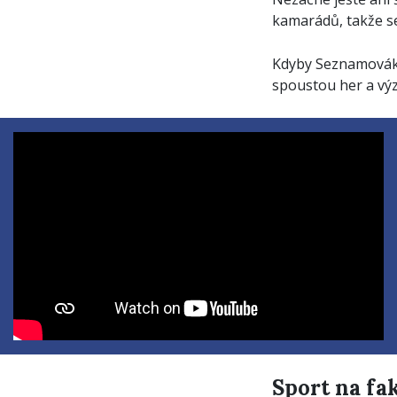
kamarádů, takže se
Kdyby Seznamovák 
spoustou her a výz
Sport na fa