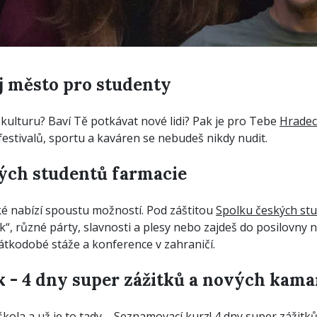
j město pro studenty
 kulturu? Baví Tě potkávat nové lidi? Pak je pro Tebe
Hradec
festivalů, sportu a kaváren se nebudeš nikdy nudit.
ých studentů farmacie
ké nabízí spoustu možností. Pod záštitou
Spolku českých st
“, různé párty, slavnosti a plesy nebo zajdeš do posilovny 
átkodobé stáže a konference v zahraničí.
 - 4 dny super zážitků a nových kam
škola a už je to tady – Seznamovací kurz! 4 dny super zážitků