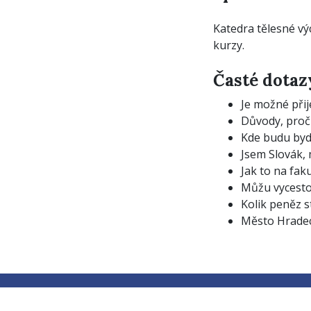
Katedra tělesné vý
kurzy.
Časté dotaz
Je možné přij
Důvody, proč
Kde budu bydl
Jsem Slovák,
Jak to na fak
Můžu vycesto
Kolik peněz s
Město Hradec