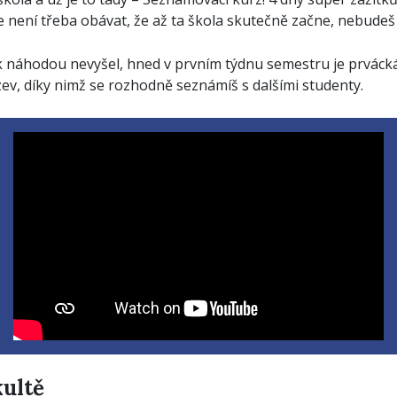
 není třeba obávat, že až ta škola skutečně začne, nebudeš
náhodou nevyšel, hned v prvním týdnu semestru je prvácká
ev, díky nimž se rozhodně seznámíš s dalšími studenty.
kultě