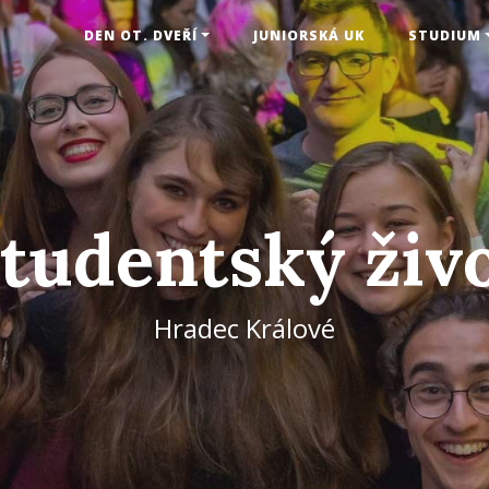
DEN OT. DVEŘÍ
JUNIORSKÁ UK
STUDIUM
tudentský živ
Hradec Králové