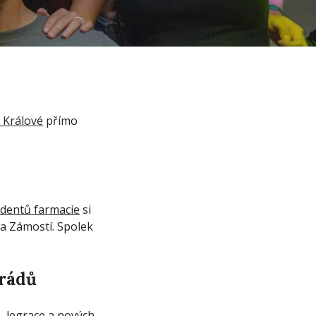
 Králové
přímo
udentů farmacie
si
na Zámostí. Spolek
arádů
, legrace a nových