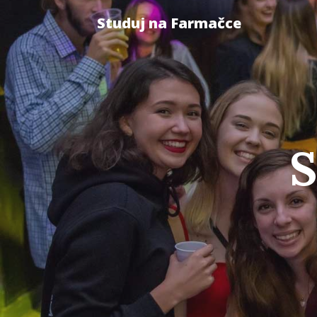
Studuj na Farmačce
S