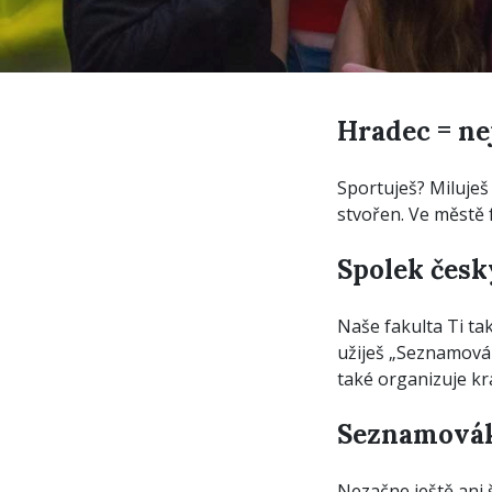
Hradec = ne
Sportuješ? Miluješ
stvořen. Ve městě 
Spolek česk
Naše fakulta Ti ta
užiješ „Seznamovák
také organizuje kr
Seznamovák
Nezačne ještě ani 