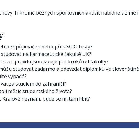
chovy Ti kromě běžných sportovních aktivit nabídne v zimě i 
y
etí bez přijímaček nebo přes SCIO testy?
 studovat na Farmaceutické fakultě UK?
et a opravdu jsou koleje pár kroků od fakulty?
 můžu studovat zadarmo a odevzdat diplomku ve slovenštině
ultě vypadá?
vat za studiem do zahraničí?
tojí měsíc studentského života?
 Králové neznám, bude se mi tam líbit?