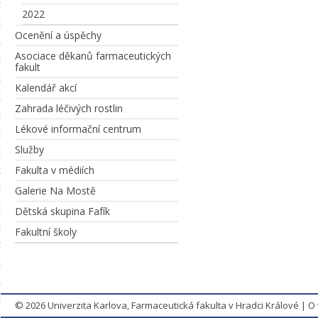
2022
Ocenění a úspěchy
Asociace děkanů farmaceutických
fakult
Kalendář akcí
Zahrada léčivých rostlin
Lékové informační centrum
Služby
Fakulta v médiích
Galerie Na Mostě
Dětská skupina Fafík
Fakultní školy
© 2026
Univerzita Karlova, Farmaceutická fakulta v Hradci Králové
|
O 