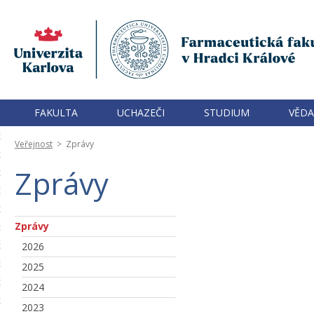
FAKULTA
UCHAZEČI
STUDIUM
VĚDA
Veřejnost
>
Zprávy
Zprávy
Zprávy
2026
2025
2024
2023