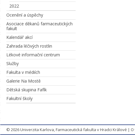
2022
Ocenění a úspěchy
Asociace děkanů farmaceutických
fakult
Kalendář akcí
Zahrada léčivých rostlin
Lékové informační centrum
Služby
Fakulta v médiích
Galerie Na Mostě
Dětská skupina Fafík
Fakultní školy
© 2026
Univerzita Karlova, Farmaceutická fakulta v Hradci Králové
|
O 