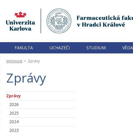
FAKULTA
UCHAZEČI
STUDIUM
VĚDA
Veřejnost
>
Zprávy
Zprávy
Zprávy
2026
2025
2024
2023