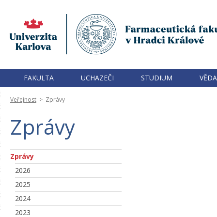
FAKULTA
UCHAZEČI
STUDIUM
VĚDA
Veřejnost
>
Zprávy
Zprávy
Zprávy
2026
2025
2024
2023