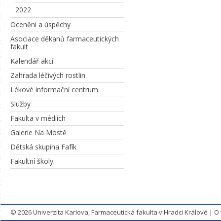
2022
Ocenění a úspěchy
Asociace děkanů farmaceutických
fakult
Kalendář akcí
Zahrada léčivých rostlin
Lékové informační centrum
Služby
Fakulta v médiích
Galerie Na Mostě
Dětská skupina Fafík
Fakultní školy
© 2026
Univerzita Karlova, Farmaceutická fakulta v Hradci Králové
|
O 