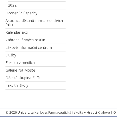
2022
Ocenění a úspěchy
Asociace děkanů farmaceutických
fakult
Kalendář akcí
Zahrada léčivých rostlin
Lékové informační centrum
Služby
Fakulta v médiích
Galerie Na Mostě
Dětská skupina Fafík
Fakultní školy
© 2026
Univerzita Karlova, Farmaceutická fakulta v Hradci Králové
|
O 