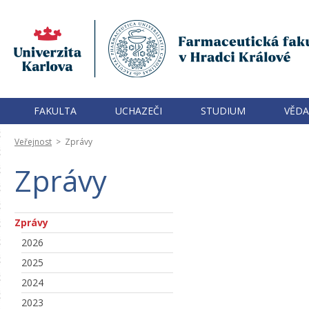
FAKULTA
UCHAZEČI
STUDIUM
VĚDA
Veřejnost
>
Zprávy
Zprávy
Zprávy
2026
2025
2024
2023