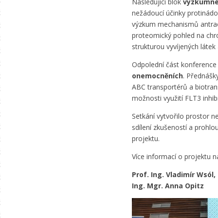
Následující blok
výzkumnéh
nežádoucí účinky protinádo
výzkum mechanismů antracykl
proteomický pohled na chro
strukturou vyvíjených látek 
Odpolední část konferenc
onemocněních
. Přednášk
ABC transportérů a biotran
možnosti využití FLT3 inhi
Setkání vytvořilo prostor n
sdílení zkušeností a prohl
projektu.
Více informací o projektu 
Prof. Ing. Vladimír Wsól,
Ing. Mgr. Anna Opitz