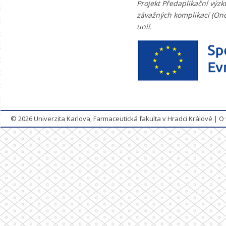
Projekt Předaplikační výz
závažných komplikací (Onc
unií.
© 2026
Univerzita Karlova, Farmaceutická fakulta v Hradci Králové
|
O 