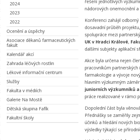
řešení jednotlivých výzkum
2024
nádorových onemocnění a p
2023
Konferenci zahájil odborný
2022
dosavadní průběh projektu,
Ocenění a úspěchy
spolupráce mezi partnerský
Asociace děkanů farmaceutických
UK v Hradci Králové
,
Fak
fakult
dalšími subjekty aplikační sf
Kalendář akcí
Akce byla určena nejen čl
Zahrada léčivých rostlin
pracovníkům partnerských i
Lékové informační centrum
farmakologie a vývoje nový
Služby
hlavním výzkumným záměrům
juniorních výzkumníků a
Fakulta v médiích
práce realizované v rámci
Galerie Na Mostě
Dopolední část byla věno
Dětská skupina Fafík
Přednášky se zaměřily zejm
Fakultní školy
účinků a hledání nových bi
výsledky týkající se přírodní