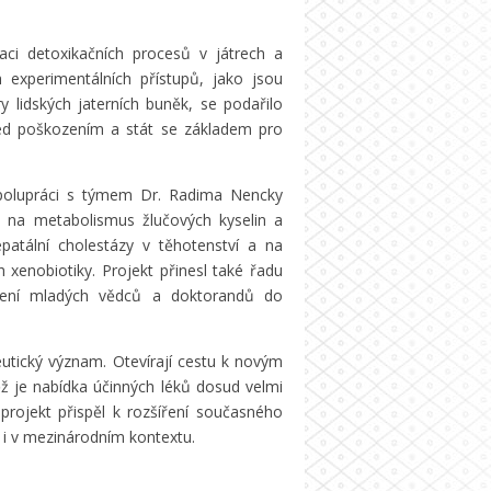
laci detoxikačních procesů v játrech a
h experimentálních přístupů, jako jsou
 lidských jaterních buněk, se podařilo
řed poškozením a stát se základem pro
 spolupráci s týmem Dr. Radima Nencky
 na metabolismus žlučových kyselin a
patální cholestázy v těhotenství a na
xenobiotiky. Projekt přinesl také řadu
ojení mladých vědců a doktorandů do
eutický význam. Otevírají cestu k novým
 je nabídka účinných léků dosud velmi
rojekt přispěl k rozšíření současného
 i v mezinárodním kontextu.