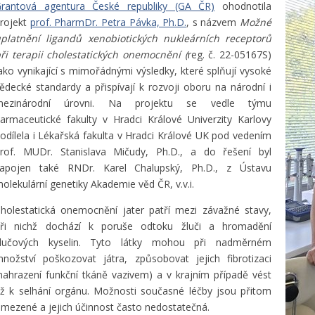
rantová agentura České republiky (GA ČR)
ohodnotila
rojekt
prof. PharmDr. Petra Pávka, Ph.D.
, s názvem
Možné
platnění ligandů xenobiotických nukleárních receptorů
ři terapii cholestatických onemocnění (
reg. č. 22-05167S)
ako vynikající s mimořádnými výsledky, které splňují vysoké
ědecké standardy a přispívají k rozvoji oboru na národní i
mezinárodní úrovni. Na projektu se vedle týmu
armaceutické fakulty v Hradci Králové Univerzity Karlovy
odílela i Lékařská fakulta v Hradci Králové UK pod vedením
rof. MUDr. Stanislava Mičudy, Ph.D., a do řešení byl
apojen také RNDr. Karel Chalupský, Ph.D., z Ústavu
olekulární genetiky Akademie věd ČR, v.v.i.
holestatická onemocnění jater patří mezi závažné stavy,
ři nichž dochází k poruše odtoku žluči a hromadění
žlučových kyselin. Tyto látky mohou při nadměrném
nožství poškozovat játra, způsobovat jejich fibrotizaci
nahrazení funkční tkáně vazivem) a v krajním případě vést
ž k selhání orgánu. Možnosti současné léčby jsou přitom
mezené a jejich účinnost často nedostatečná.