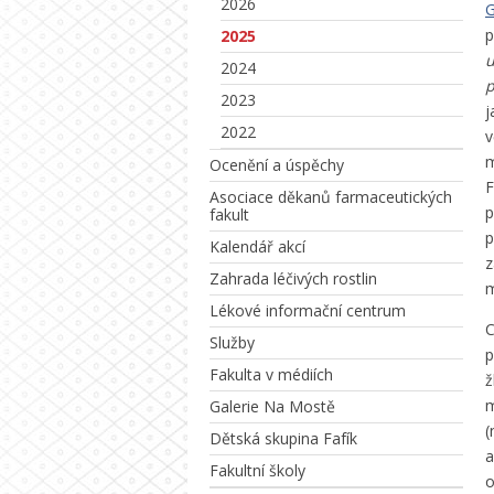
2026
G
p
2025
u
2024
p
2023
j
2022
v
Ocenění a úspěchy
F
Asociace děkanů farmaceutických
p
fakult
p
Kalendář akcí
z
Zahrada léčivých rostlin
m
Lékové informační centrum
C
Služby
p
Fakulta v médiích
m
Galerie Na Mostě
(
Dětská skupina Fafík
a
Fakultní školy
o