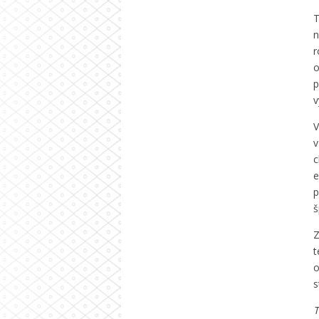
T
n
r
o
p
v
V
v
c
e
p
š
Z
t
o
s
T