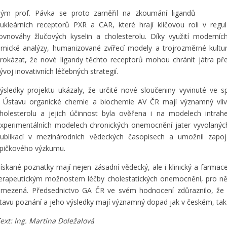
ým prof. Pávka se proto zaměřil na zkoumání ligandů
ukleárních receptorů PXR a CAR, které hrají klíčovou roli v regu
ovnováhy žlučových kyselin a cholesterolu. Díky využití moderníc
mické analýzy, humanizované zvířecí modely a trojrozměrné kultury
rokázat, že nové ligandy těchto receptorů mohou chránit játra p
ývoj inovativních léčebných strategií.
ýsledky projektu ukázaly, že určité nové sloučeniny vyvinuté ve
 Ústavu organické chemie a biochemie AV ČR mají významný vliv
holesterolu a jejich účinnost byla ověřena i na modelech intrahe
xperimentálních modelech chronických onemocnění jater vyvolaných 
ublikací v mezinárodních vědeckých časopisech a umožnil zap
pičkového výzkumu.
ískané poznatky mají nejen zásadní vědecký, ale i klinický a farmac
erapeutickým možnostem léčby cholestatických onemocnění, pro něž
mezená. Předsednictvo GA ČR ve svém hodnocení zdůraznilo, že p
tavu poznání a jeho výsledky mají významný dopad jak v českém, tak
ext: Ing. Martina Doležalová