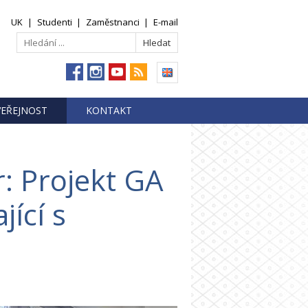
UK
|
Studenti
|
Zaměstnanci
|
E-mail
VEŘEJNOST
KONTAKT
: Projekt GA
ící s