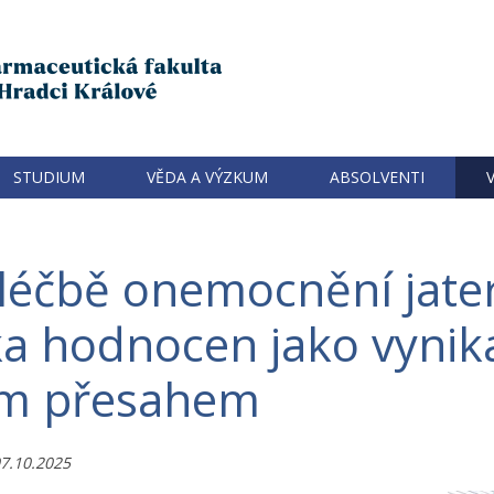
STUDIUM
VĚDA A VÝZKUM
ABSOLVENTI
 léčbě onemocnění jater
a hodnocen jako vynikaj
ím přesahem
7.10.2025