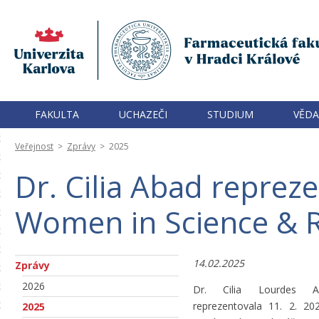
FAKULTA
UCHAZEČI
STUDIUM
VĚDA
Veřejnost
>
Zprávy
>
2025
Dr. Cilia Abad reprez
Women in Science & 
14.02.2025
Zprávy
2026
Dr. Cilia Lourdes A
reprezentovala 11. 2. 20
2025