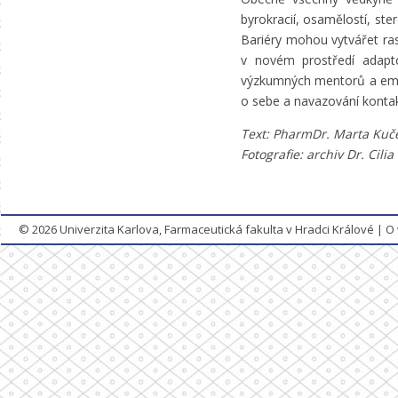
byrokracií, osamělostí, st
Bariéry mohou vytvářet ras
v novém prostředí adaptov
výzkumných mentorů a empat
o sebe a navazování kontak
Text: PharmDr. Marta Kuče
Fotografie: archiv Dr. Cil
© 2026
Univerzita Karlova, Farmaceutická fakulta v Hradci Králové
|
O 