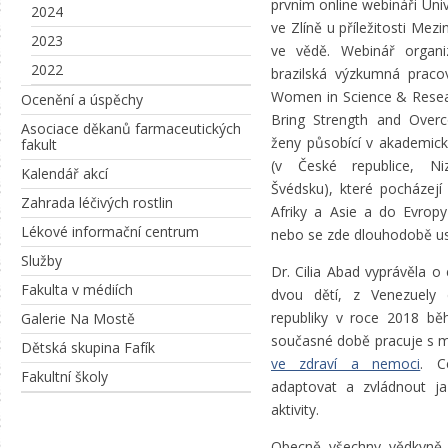
prvním online webináři Uni
2024
ve Zlíně u příležitosti Mez
2023
ve vědě. Webinář organiz
2022
brazilská výzkumná praco
Women in Science & Resear
Ocenění a úspěchy
Bring Strength and Overc
Asociace děkanů farmaceutických
ženy působící v akademic
fakult
(v České republice, N
Kalendář akcí
Švédsku), které pocházejí
Zahrada léčivých rostlin
Afriky a Asie a do Evropy
Lékové informační centrum
nebo se zde dlouhodobě us
Služby
Dr. Cilia Abad vyprávěla o
Fakulta v médiích
dvou dětí, z Venezuely
republiky v roce 2018 bě
Galerie Na Mostě
současné době pracuje s
Dětská skupina Fafík
ve zdraví a nemoci
. C
Fakultní školy
adaptovat a zvládnout jaz
aktivity.
Obecně všechny vědkyně 