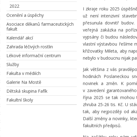
2022
I zkraje roku 2025 úspěšn
Ocenění a úspěchy
už není intenzivní stavebn
přesunula dovnitř budov
Asociace děkanů farmaceutických
fakult
veřejná zakázka na poříze
vypsány či budou následov
Kalendář akcí
vlastní výstavbou řešíme 
Zahrada léčivých rostlin
křižovatky Mileta, aby napo
Lékové informační centrum
nebylo v budoucnu nijak pa
Služby
Jak většina z vás pravděp
Fakulta v médiích
hodinách Poslaneckou sn
Galerie Na Mostě
novinek a změn. K pomě
v zavedení garantovaného 
Dětská skupina Fafík
října 2025 se tak mohou t
Fakultní školy
zhruba 25-26 tis. Kč. U s
tak, aby nejpozději od a
Další změny a novinky, kte
fakultních předpisů.
Na začátku roku nám uděl