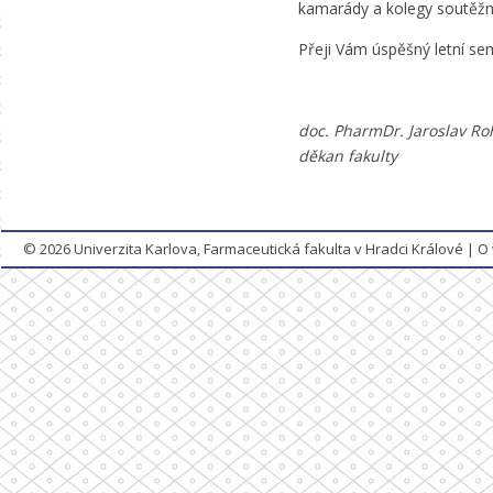
kamarády a kolegy soutěžní
Přeji Vám úspěšný letní se
doc. PharmDr. Jaroslav Ro
děkan fakulty
© 2026
Univerzita Karlova, Farmaceutická fakulta v Hradci Králové
|
O 