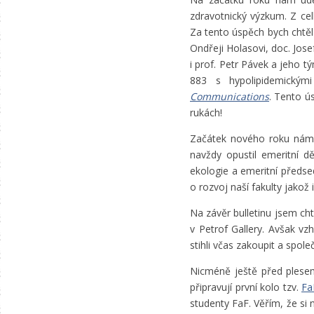
zdravotnický výzkum. Z c
Za tento úspěch bych chtě
Ondřeji Holasovi, doc. Jos
i prof. Petr Pávek a jeho tý
883 s hypolipidemickým
Communications
. Tento ú
rukách!
Začátek nového roku nám b
navždy opustil emeritní d
ekologie a emeritní předs
o rozvoj naší fakulty jako
Na závěr bulletinu jsem c
v Petrof Gallery. Avšak vz
stihli včas zakoupit a spol
Nicméně ještě před plesem,
připravují první kolo tzv.
Fa
studenty FaF. Věřím, že si 