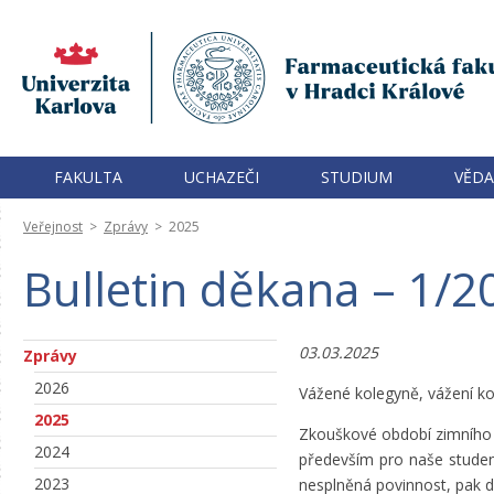
FAKULTA
UCHAZEČI
STUDIUM
VĚDA
Veřejnost
>
Zprávy
>
2025
Bulletin děkana – 1/2
03.03.2025
Zprávy
2026
Vážené kolegyně, vážení kol
2025
Zkouškové období zimního
2024
především pro naše studen
2023
nesplněná povinnost, pak dr