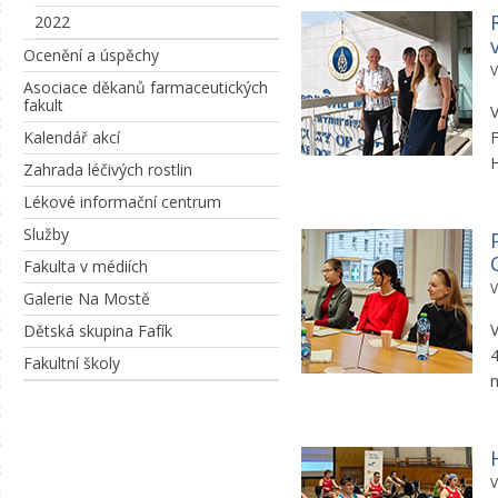
2022
Ocenění a úspěchy
V
Asociace děkanů farmaceutických
fakult
V
Kalendář akcí
F
H
Zahrada léčivých rostlin
Lékové informační centrum
Služby
Fakulta v médiích
V
Galerie Na Mostě
V
Dětská skupina Fafík
4
Fakultní školy
V