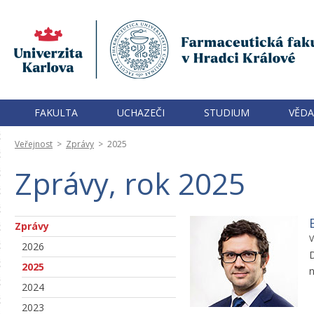
FAKULTA
UCHAZEČI
STUDIUM
VĚDA
Veřejnost
>
Zprávy
>
2025
Zprávy, rok 2025
Zprávy
V
2026
D
2025
n
2024
2023