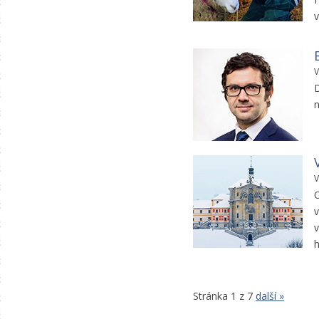
v
V
D
n
V
O
v
h
Stránka 1 z 7
další »