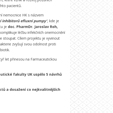
chto pacientů.
ltní nemocnice HK s názvem
í inhibitorů efluxní pumpy
“
, kde je
tu je
doc. PharmDr. Jaroslav Roh,
komplikuje léčbu infekčních onemocnění
e stoupat. Cílem projektu je vyvinout
kterie zvyšují svou odolnost proti
biotik.
tyř let přinesou na Farmaceutickou
utické fakulty UK uspělo 5 návrhů
ů a dosažení co nejkvalitnějších