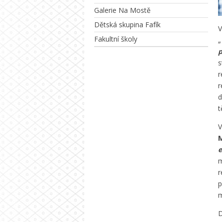
Galerie Na Mostě
Dětská skupina Fafík
V
Fakultní školy
„
p
s
r
r
d
t
V
M
e
m
r
p
m
D