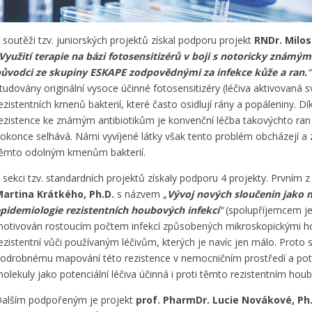
 soutěži tzv. juniorských projektů získal podporu projekt
RNDr. Milo
Využití terapie na bázi fotosensitizérů v boji s notoricky známým
ůvodci ze skupiny ESKAPE zodpovědnými za infekce kůže a ran.
“
tudovány originální vysoce účinné fotosensitizéry (léčiva aktivovaná s
ezistentních kmenů bakterií, které často osidlují rány a popáleniny. Dí
ezistence ke známým antibiotikům je konvenční léčba takovýchto r
okonce selhává. Námi vyvíjené látky však tento problém obcházejí a za
ěmto odolným kmenům bakterií.
 sekci tzv. standardních projektů získaly podporu 4 projekty. Prvním z
artina Krátkého, Ph.D.
s názvem „
Vývoj nových sloučenin jako m
pidemiologie rezistentních houbových infekcí
“
(spolupříjemcem je
otivován rostoucím počtem infekcí způsobených mikroskopickými ho
ezistentní vůči používaným léčivům, kterých je navíc jen málo. Proto
odrobnému mapování této rezistence v nemocničním prostředí a pot
olekuly jako potenciální léčiva účinná i proti těmto rezistentním hou
alším podpořeným je projekt
prof. PharmDr. Lucie Novákové, Ph