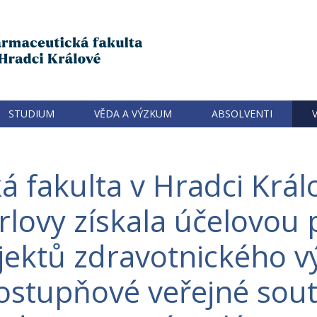
STUDIUM
VĚDA A VÝZKUM
ABSOLVENTI
á fakulta v Hradci Král
arlovy získala účelovou
jektů zdravotnického 
nostupňové veřejné sout