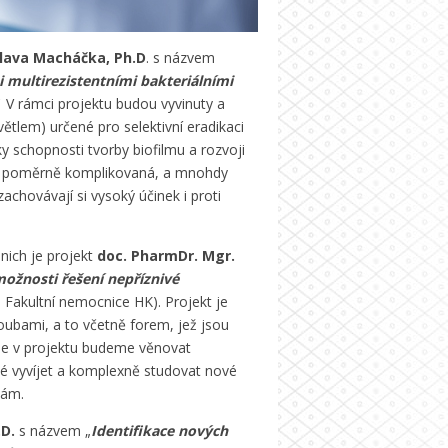
slava Macháčka, Ph.D
. s názvem
i multirezistentními bakteriálními
V rámci projektu budou vyvinuty a
větlem) určené pro selektivní eradikaci
ky schopnosti tvorby biofilmu a rozvoji
an poměrně komplikovaná, a mnohdy
chovávají si vysoký účinek i proti
 nich je projekt
doc. PharmDr. Mgr.
ožnosti řešení nepříznivé
 Fakultní nemocnice HK). Projekt je
ubami, a to včetně forem, jež jsou
 se v projektu budeme věnovat
é vyvíjet a komplexně studovat nové
bám.
.D.
s názvem „
Identifikace nových