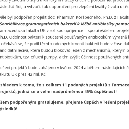
ásledků řídí, a vytvořit tak doporučení pro zlepšení kvality života u tě
ále byl podpořen projekt doc. PharmDr. Korábečného, Ph.D. z Faku
Senzibilizace gramnegativních bakterií k léčbě antibiotiky pomoc
armaceutická fakulta UK v roli spolupříjemce – spoluřešitelem projek
h.D.
Odolnost bakterií k současně používaným antibiotikům výrazně 
 očekává se, že podíl těchto odolných kmenů bakterií bude v čase dál
andidátní léčiva, která budou blokovat jeden z mechanismů, kterým ba
ntibiotikům, tzv. efluxní pumpy, a tím zvýšit účinnost používaných anti
ešení projektů bude zahájeno v květnu 2024 a během následujících č
akultu UK přes 42 mil. Kč.
zhledem k tomu, že z celkem 11 podaných projektů z Farmace
rojektů, jedná se o velmi nadprůměrnou 45% úspěšnost!
šem podpořeným gratulujeme, přejeme úspěch v řešení projekt
ýsledků!