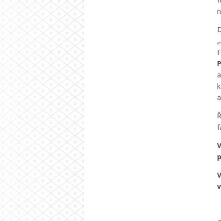
n
D
„
F
P
a
k
a
Ř
f
V
p
V
v