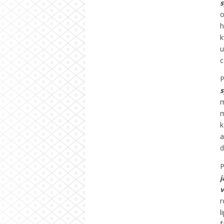
s
o
h
k
u
c
P
s
m
m
k
a
d
P
j
v
r
l
f