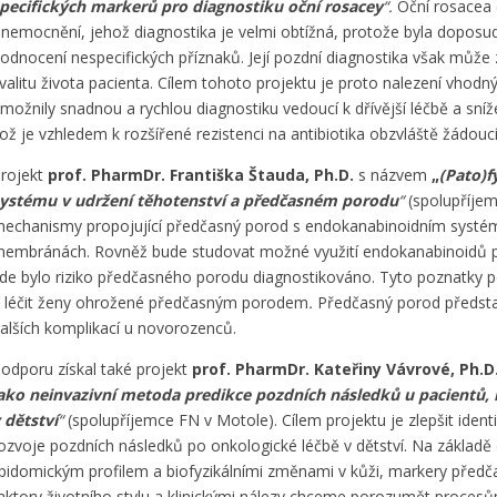
pecifických markerů pro diagnostiku oční rosacey
“.
Oční rosacea 
nemocnění, jehož diagnostika je velmi obtížná, protože byla dopos
odnocení nespecifických příznaků. Její pozdní diagnostika však může
valitu života pacienta. Cílem tohoto projektu je proto nalezení vhodný
možnily snadnou a rychlou diagnostiku vedoucí k dřívější léčbě a sníž
ož je vzhledem k rozšířené rezistenci na antibiotika obzvláště žádoucí
rojekt
prof. PharmDr. Františka Štauda, Ph.D.
s názvem
„
(Pato)f
ystému v udržení těhotenství a předčasném porodu
“
(spolupříje
echanismy propojující předčasný porod s endokanabinoidním systém
embránách. Rovněž bude studovat možné využití endokanabinoidů p
de bylo riziko předčasného porodu diagnostikováno. Tyto poznatky po
 léčit ženy ohrožené předčasným porodem
.
Předčasný porod představ
alších komplikací u novorozenců.
odporu získal také projekt
prof. PharmDr. Kateřiny Vávrové, Ph.D
ako neinvazivní metoda predikce pozdních následků u pacientů, 
 dětství
“
(spolupříjemce FN v Motole). Cílem projektu je zlepšit identi
ozvoje pozdních následků po onkologické léčbě v dětství. Na základě
ipidomickým profilem a biofyzikálními změnami v kůži, markery předč
aktory životního stylu a klinickými nálezy chceme porozumět procesů