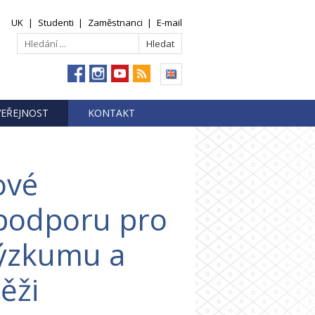
UK
|
Studenti
|
Zaměstnanci
|
E-mail
VEŘEJNOST
KONTAKT
ové
 podporu pro
výzkumu a
ěži