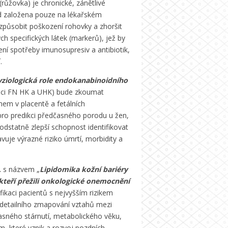
(růžovka) je chronické, zánětlivé
ud založena pouze na lékařském
 způsobit poškození rohovky a zhoršit
ch specifických látek (markerů), jež by
ení spotřeby imunosupresiv a antibiotik,
.
yziologická role endokanabinoidního
mci FN HK a UHK) bude zkoumat
em v placentě a fetálních
ro predikci předčasného porodu u žen,
dstatně zlepší schopnost identifikovat
uje výrazné riziko úmrtí, morbidity a
.
s názvem „
Lipidomika kožní bariéry
kteří přežili onkologické onemocnění
fikaci pacientů s nejvyšším rizikem
 detailního zmapování vztahů mezi
asného stárnutí, metabolického věku,
m, které vznik a rozvoj pozdních