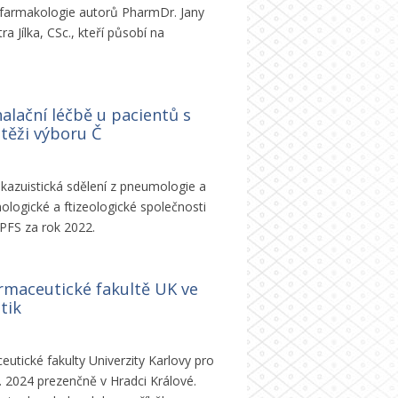
farmakologie autorů PharmDr. Jany
 Jílka, CSc., kteří působí na
alační léčbě u pacientů s
těži výboru Č
 kazuistická sdělení z pneumologie a
logické a ftizeologické společnosti
ČPFS za rok 2022.
rmaceutické fakultě UK ve
tik
tické fakulty Univerzity Karlovy pro
. 2024 prezenčně v Hradci Králové.