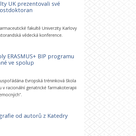
lty UK prezentovali své
postdoktoran
armaceutické fakultě Univerzity Karlovy
oktorandská vědecká konference.
koly ERASMUS+ BIP programu
ané ve spolup
e uspořádána Evropská tréninková škola
 racionální geriatrické farmakoterapii
 nemocných”.
rafie od autorů z Katedry