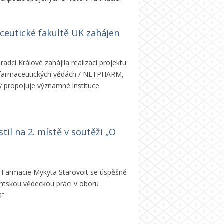
eutické fakultě UK zahájen
adci Králové zahájila realizaci projektu
e farmaceutických vědách / NETPHARM,
ý propojuje významné instituce
il na 2. místě v soutěži „O
 Farmacie Mykyta Starovoit se úspěšně
dentskou vědeckou práci v oboru
“.