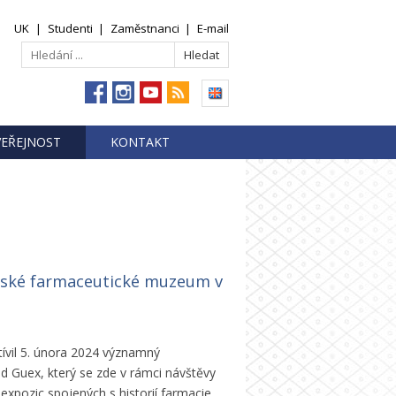
UK
|
Studenti
|
Zaměstnanci
|
E-mail
VEŘEJNOST
KONTAKT
 České farmaceutické muzeum v
vil 5. února 2024 významný
ld Guex, který se zde v rámci návštěvy
expozic spojených s historií farmacie.