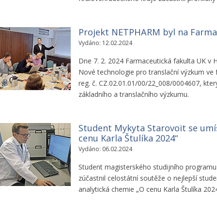
Projekt NETPHARM byl na Farmac
Vydáno: 12.02.2024
Dne 7. 2. 2024 Farmaceutická fakulta UK v Hr
Nové technologie pro translační výzkum v
reg. č. CZ.02.01.01/00/22_008/0004607, kter
základního a translačního výzkumu.
Student Mykyta Starovoit se umíst
cenu Karla Štulíka 2024“
Vydáno: 06.02.2024
Student magisterského studijního programu
zúčastnil celostátní soutěže o nejlepší stu
analytická chemie „O cenu Karla Štulíka 2024