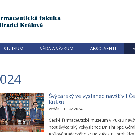
STUDIUM
VĚDA A VÝZKUM
ABSOLVENTI
2024
Švýcarský velvyslanec navštívil
Kuksu
Vydáno: 13.02.2024
České farmaceutické muzeum v Kuksu navští
host švýcarský velvyslanec Dr. Philippe Géra
Královéhradeckého kraje zúčastnil prohlídky 