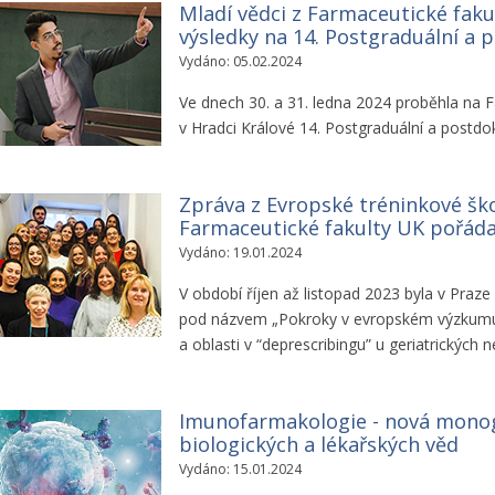
Mladí vědci z Farmaceutické faku
výsledky na 14. Postgraduální a 
Vydáno: 05.02.2024
Ve dnech 30. a 31. ledna 2024 proběhla na F
v Hradci Králové 14. Postgraduální a postd
Zpráva z Evropské tréninkové š
Farmaceutické fakulty UK pořád
Vydáno: 19.01.2024
V období říjen až listopad 2023 byla v Praz
pod názvem „Pokroky v evropském výzkumu v
a oblasti v “deprescribingu” u geriatrických
Imunofarmakologie - nová monog
biologických a lékařských věd
Vydáno: 15.01.2024