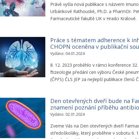
Právě vyšla nová publikace s názvem Imuno
Urbánkové Rathouské, Ph.D. a PharmDr. Petra
Farmaceutické fakultě UK v Hradci Králové.
Práce s tématem adherence k inh
CHOPN oceněna v publikační sou
Vydáno: 04.01.2024
8. 12. 2023 proběhlo v rámci konference 32.
ftizeologie předání cen výboru České pneumo
(ČPFS) ČLS JEP za nejlepší publikace členů 
Den otevřených dveří bude na Fa
znamení poznání příběhu antibio
Vydáno: 02.01.2024
Zveme Vás na Den otevřených dveří Farmaceu
středoškoláky, který proběhne v sobotu 6. 1