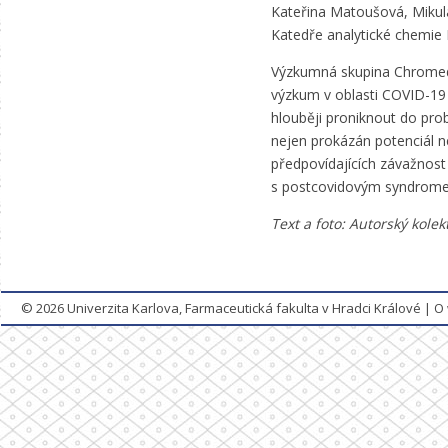
Kateřina Matoušová, Mikul
Katedře analytické chemie 
Výzkumná skupina Chrome
výzkum v oblasti COVID-19 
hlouběji proniknout do pr
nejen prokázán potenciál n
předpovídajících závažnos
s postcovidovým syndrom
Text a foto: Autorský kol
© 2026
Univerzita Karlova, Farmaceutická fakulta v Hradci Králové
|
O 