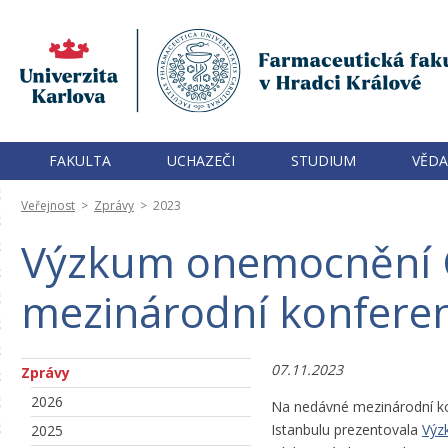
FAKULTA
UCHAZEČI
STUDIUM
VĚDA
Veřejnost
>
Zprávy
>
2023
Výzkum onemocnění 
mezinárodní konfere
07.11.2023
Zprávy
2026
Na nedávné mezinárodní ko
Istanbulu prezentovala
Výz
2025