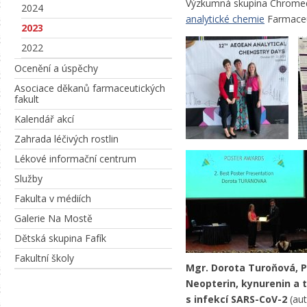
Výzkumná skupina Chromed 
2024
analytické chemie
Farmaceut
2023
2022
Ocenění a úspěchy
Asociace děkanů farmaceutických
fakult
Kalendář akcí
Zahrada léčivých rostlin
Lékové informační centrum
Služby
Fakulta v médiích
Galerie Na Mostě
Dětská skupina Fafík
Fakultní školy
Mgr. Dorota Turoňová, P
Neopterin, kynurenin a 
s infekcí SARS-CoV-2
(au