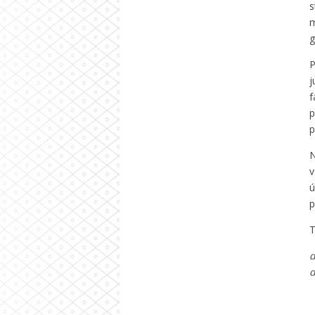
s
m
g
P
j
f
p
p
N
v
ú
p
T
d
d