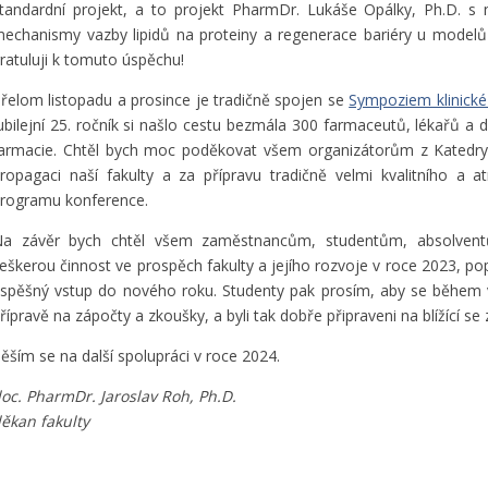
tandardní projekt, a to projekt PharmDr. Lukáše Opálky, Ph.D. s 
echanismy vazby lipidů na proteiny a regenerace bariéry u modelů
ratuluji k tomuto úspěchu!
řelom listopadu a prosince je tradičně spojen se
Sympoziem klinick
ubilejní 25. ročník si našlo cestu bezmála 300 farmaceutů, lékařů a d
armacie. Chtěl bych moc poděkovat všem organizátorům z Katedry s
ropagaci naší fakulty a za přípravu tradičně velmi kvalitního a 
rogramu konference.
a závěr bych chtěl všem zaměstnancům, studentům, absolvent
eškerou činnost ve prospěch fakulty a jejího rozvoje v roce 2023, p
spěšný vstup do nového roku. Studenty pak prosím, aby se během
řípravě na zápočty a zkoušky, a byli tak dobře připraveni na blížící s
ěším se na další spolupráci v roce 2024.
oc. PharmDr. Jaroslav Roh, Ph.D.
ěkan fakulty