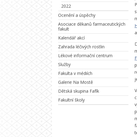
P
2022
s
Ocenění a úspěchy
m
Asociace děkanů farmaceutických
H
fakult
a
Kalendář akcí
D
Zahrada léčivých rostlin
m
Lékové informační centrum
F
Služby
p
r
Fakulta v médiích
j
Galerie Na Mostě
V
Dětská skupina Fafík
c
Fakultní školy
v
p
m
f
t