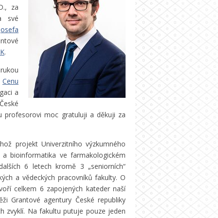
D., za
a své
Josefa
antové
UK
.
 rukou
l
Cenu
gaci a
České
u profesorovi moc gratuluji a děkuji za
ehož projekt Univerzitního výzkumného
 a bioinformatika ve farmakologickém
alších 6 letech kromě 3 „seniorních“
kých a vědeckých pracovníků fakulty. O
voří celkem 6 zapojených kateder naší
těži Grantové agentury České republiky
ch zvyklí. Na fakultu putuje pouze jeden