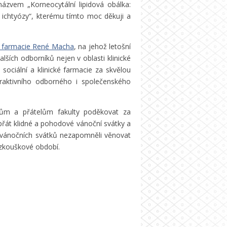
názvem „Korneocytální lipidová obálka:
 ichtyózy“, kterému tímto moc děkuji a
é farmacie René Macha
, na jehož letošní
alších odborníků nejen v oblasti klinické
ociální a klinické farmacie za skvělou
atraktivního odborného i společenského
ům a přátelům fakulty poděkovat za
opřát klidné a pohodové vánoční svátky a
 vánočních svátků nezapomněli věnovat
e zkouškové období.