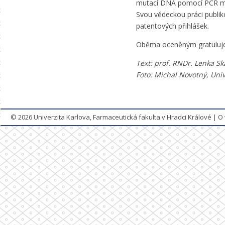
mutací DNA pomocí PCR meto
Svou vědeckou práci publik
patentových přihlášek.
Oběma oceněným gratuluj
Text: prof. RNDr. Lenka Sk
Foto: Michal Novotný, Univ
© 2026
Univerzita Karlova, Farmaceutická fakulta v Hradci Králové
|
O 