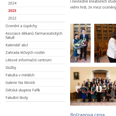
i nevšedně kreativních stud
2024
velmi hrdi, že mezi oceněn
2023
2022
Ocenění a úspěchy
Asociace děkanů farmaceutických
fakult
Kalendář akcí
Zahrada léčivých rostlin
Lékové informační centrum
Služby
Fakulta v médiích
Galerie Na Mostě
Dětská skupina Fafík
Fakultní školy
Bolzanova cena