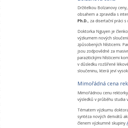
Držitelkou Bolzanovy ceny,
obsahem a zpravidla s inte
Ph.D.
, za disertační práci 
Doktorka Nguyen je členk
výzkumem nových sloučenin 
způsobených hlísticemi. Par
jsou zodpovědné za masivn
parazitickými hlísticemi ko
v důsledku rozšířené léko
sloučeninu, která jeví vyso
Mimořádná cena rekt
Mimořádnou cenu rektorky 
výsledků v průběhu studia 
Tématem výzkumu doktora
syntéza nových derivátů ak
členem výzkumné skupiny