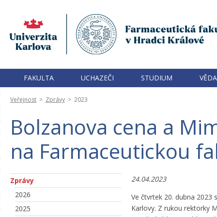
FAKULTA
UCHAZEČI
STUDIUM
VĚDA
Veřejnost
>
Zprávy
>
2023
Bolzanova cena a Mim
na Farmaceutickou fa
24.04.2023
Zprávy
2026
Ve čtvrtek 20. dubna 2023 s
Karlovy. Z rukou rektorky 
2025