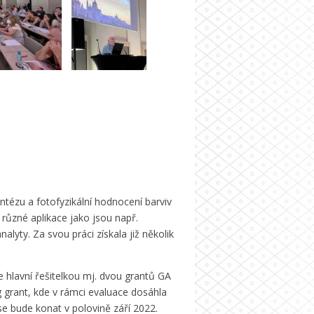
ézu a fotofyzikální hodnocení barviv
o různé aplikace jako jsou např.
lyty. Za svou práci získala již několik
hlavní řešitelkou mj. dvou grantů GA
g grant, kde v rámci evaluace dosáhla
e bude konat v polovině září 2022.