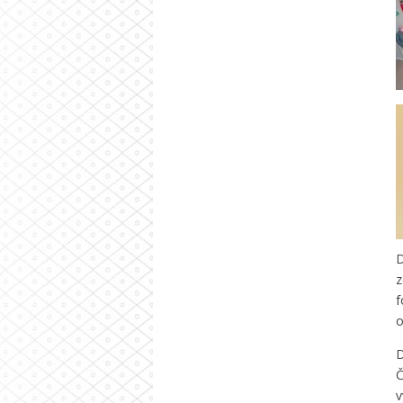
D
z
f
o
D
Č
v