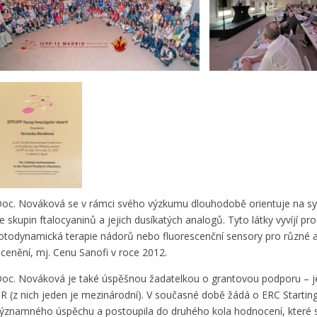
oc. Nováková se v rámci svého výzkumu dlouhodobě orientuje na synt
e skupin ftalocyaninů a jejich dusíkatých analogů. Tyto látky vyvíjí pr
otodynamická terapie nádorů nebo fluorescenční sensory pro různé ana
cenění, mj. Cenu Sanofi v roce 2012.
oc. Nováková je také úspěšnou žadatelkou o grantovou podporu – je 
R (z nich jeden je mezinárodní). V současné době žádá o ERC Startin
ýznamného úspěchu a postoupila do druhého kola hodnocení, které s