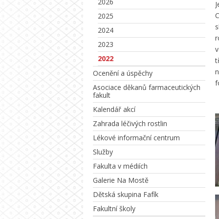
2026
J
C
2025
s
2024
r
2023
v
2022
t
n
Ocenění a úspěchy
f
Asociace děkanů farmaceutických
fakult
Kalendář akcí
Zahrada léčivých rostlin
Lékové informační centrum
Služby
Fakulta v médiích
Galerie Na Mostě
Dětská skupina Fafík
Fakultní školy