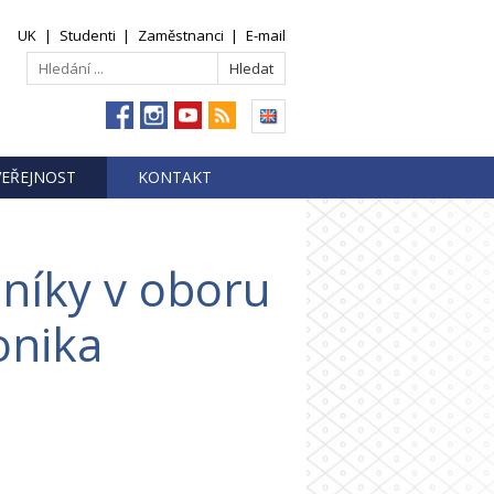
UK
|
Studenti
|
Zaměstnanci
|
E-mail
VEŘEJNOST
KONTAKT
níky v oboru
onika