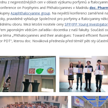
ednu z nejprestižnějších cen v oblasti výzkumu porfyrinů a ftalocyanin
onference on Porphyrins and Phthalocyanines v Madridu
doc. Pharm
kupiny
Azaphthalocyanine group
. Na největší konferenci zaměřené n
oky, pravidelně vyhlašuje Společnost pro porfyriny a ftalocyaniny ně
ědnímu oboru. Mezi letošní nositele ceny
SPP/JPP Young Investigato
řem japonským vědcům zařadila i docentka z naší fakulty. Součástí oc
a téma „Phthalocyanines and their analogues: Toward efficient fluor
or PDT“, kterou doc. Nováková přednesla před téměř pěti sty účastní