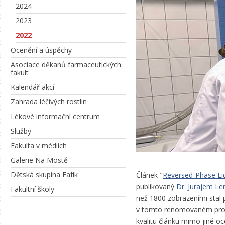
2024
2023
2022
Ocenění a úspěchy
Asociace děkanů farmaceutických
fakult
Kalendář akcí
Zahrada léčivých rostlin
Lékové informační centrum
Služby
Fakulta v médiích
Galerie Na Mostě
Dětská skupina Fafík
Článek "
Reversed-Phase Li
publikovaný
Dr. Jurajem L
Fakultní školy
než 1800 zobrazeními stal
v tomto renomovaném prot
kvalitu článku mimo jiné oc