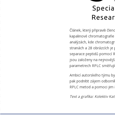
Článek, který připravili čle
kapalinové chromatografie 
analýzách, kde chromatogra
stranách a 28 obrázcích je
separace peptidů pomocí R
jsou založeny na nejnověj
parametrech RPLC směřujíc
Ambicí autorského týmu by
pak podnítit zájem odborník
RPLC metod a pomoci jim ře
Text a grafika: Kolektiv K